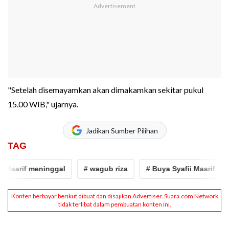
"Setelah disemayamkan akan dimakamkan sekitar pukul
15.00 WIB," ujarnya.
Jadikan Sumber Pilihan
TAG
Maarif meninggal
# wagub riza
# Buya Syafii Maarif
#