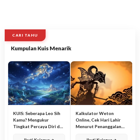
CARI TAHU
Kumpulan Kuis Menarik
KUIS: Seberapa Leo Sih
Kalkulator Weton
Kamu? Mengukur
Online, Cek Hari Lahir
Tingkat Percaya Diri dan
Menurut Penanggalan
Karisma
Jawa