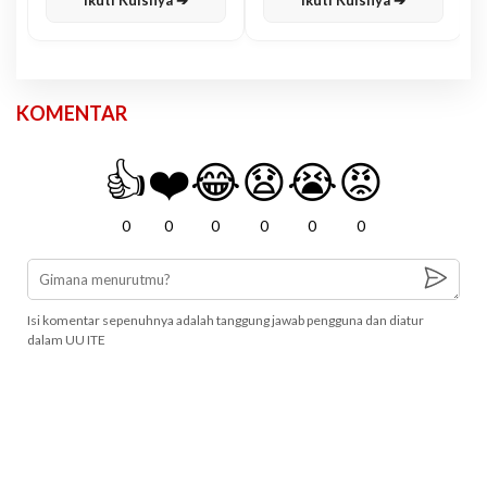
Ikuti Kuisnya ➔
Ikuti Kuisnya ➔
KOMENTAR
👍
❤️
😂
😧
😭
😡
0
0
0
0
0
0
Isi komentar sepenuhnya adalah tanggung jawab pengguna dan diatur
dalam UU ITE