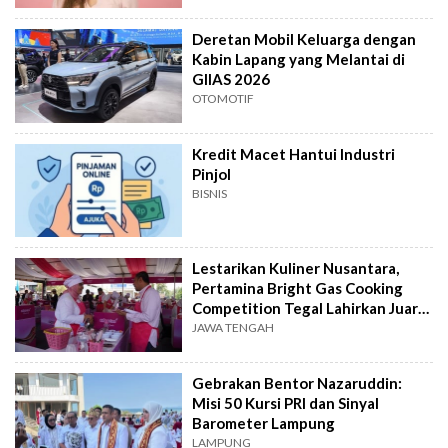
Deretan Mobil Keluarga dengan
Kabin Lapang yang Melantai di
GIIAS 2026
OTOMOTIF
Kredit Macet Hantui Industri
Pinjol
BISNIS
Lestarikan Kuliner Nusantara,
Pertamina Bright Gas Cooking
Competition Tegal Lahirkan Juara
Baru
JAWA TENGAH
Gebrakan Bentor Nazaruddin:
Misi 50 Kursi PRI dan Sinyal
Barometer Lampung
LAMPUNG