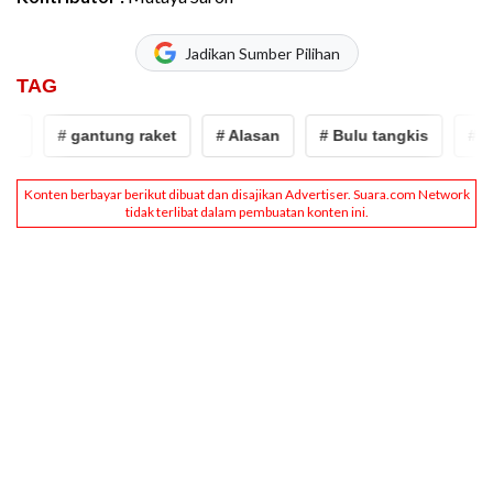
Jadikan Sumber Pilihan
TAG
# gantung raket
# Alasan
# Bulu tangkis
# meng