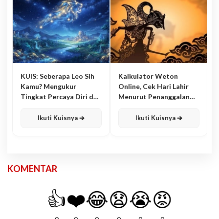
KUIS: Seberapa Leo Sih
Kalkulator Weton
Kamu? Mengukur
Online, Cek Hari Lahir
Tingkat Percaya Diri dan
Menurut Penanggalan
Karisma
Jawa
Ikuti Kuisnya ➔
Ikuti Kuisnya ➔
KOMENTAR
👍
❤️
😂
😧
😭
😡