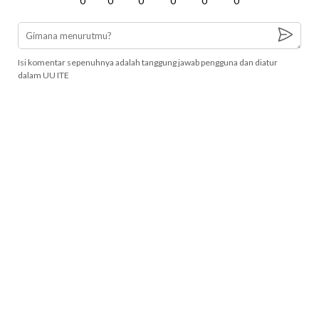
0
0
0
0
0
0
Isi komentar sepenuhnya adalah tanggung jawab pengguna dan diatur
dalam UU ITE