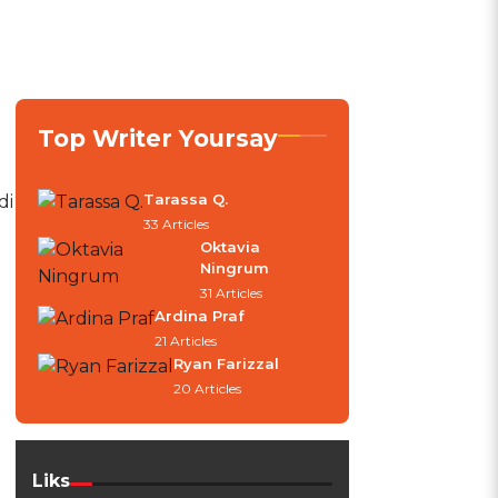
Top Writer Yoursay
Tarassa Q.
di
33 Articles
Oktavia
Ningrum
31 Articles
Ardina Praf
21 Articles
Ryan Farizzal
20 Articles
Liks