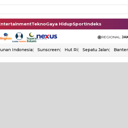
Entertainment
Tekno
Gaya Hidup
Sport
Indeks
REGIONAL:
JA
unan Indonesia
Sunscreen
Hut Ri
Sepatu Jalan
Bante