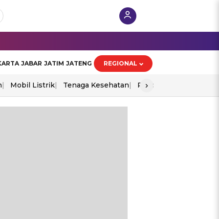
KARTA
JABAR
JATIM
JATENG
REGIONAL
›
n
Mobil Listrik
Tenaga Kesehatan
Piala Aff 2026
Ekono