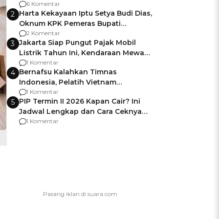
Gagalnya Negara Jamin Keamanan
6 Komentar
Harta Kekayaan Iptu Setya Budi Dias,
2
Oknum KPK Pemeras Bupati
Pemalang
2 Komentar
Jakarta Siap Pungut Pajak Mobil
3
Listrik Tahun Ini, Kendaraan Mewah
Kena hingga 75% PKB
1 Komentar
Bernafsu Kalahkan Timnas
4
Indonesia, Pelatih Vietnam
Berencana Pakai Jimat di Pakansari
1 Komentar
PIP Termin II 2026 Kapan Cair? Ini
5
Jadwal Lengkap dan Cara Ceknya
agar Dana Tidak Hangus!
1 Komentar