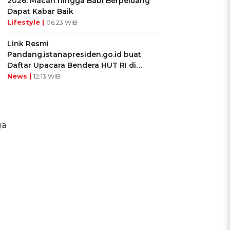
2026: Macan hingga Babi Berpeluang
Dapat Kabar Baik
Lifestyle |
06:23 WIB
Link Resmi
Pandang.istanapresiden.go.id buat
Daftar Upacara Bendera HUT RI di
Istana Negara
News |
12:13 WIB
ga