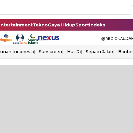
Entertainment
Tekno
Gaya Hidup
Sport
Indeks
REGIONAL:
JA
unan Indonesia
Sunscreen
Hut Ri
Sepatu Jalan
Bante