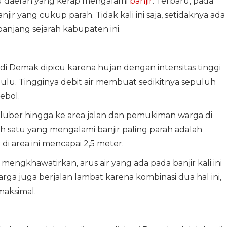
tu daerah yang kerap mengalami
banjir
. Terbaru, pada
ir yang cukup parah. Tidak kali ini saja, setidaknya ada
panjang sejarah kabupaten ini.
 di Demak dipicu karena hujan dengan intensitas tinggi
ulu. Tingginya debit air membuat sedikitnya sepuluh
ebol.
meluber hingga ke area jalan dan pemukiman warga di
ah satu yang mengalami banjir paling parah adalah
di area ini mencapai 2,5 meter.
mengkhawatirkan, arus air yang ada pada banjir kali ini
arga juga berjalan lambat karena kombinasi dua hal ini,
maksimal.