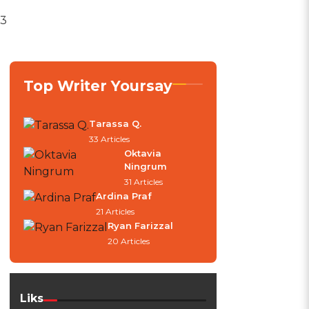
 3
Top Writer Yoursay
Tarassa Q.
33 Articles
Oktavia
Ningrum
31 Articles
Ardina Praf
21 Articles
Ryan Farizzal
20 Articles
Liks