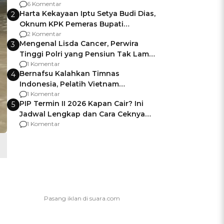
Gagalnya Negara Jamin Keamanan
6 Komentar
Harta Kekayaan Iptu Setya Budi Dias,
2
Oknum KPK Pemeras Bupati
Pemalang
2 Komentar
Mengenal Lisda Cancer, Perwira
3
Tinggi Polri yang Pensiun Tak Lama
Usai Jadi Brigjen
1 Komentar
Bernafsu Kalahkan Timnas
4
Indonesia, Pelatih Vietnam
Berencana Pakai Jimat di Pakansari
1 Komentar
PIP Termin II 2026 Kapan Cair? Ini
5
Jadwal Lengkap dan Cara Ceknya
agar Dana Tidak Hangus!
1 Komentar