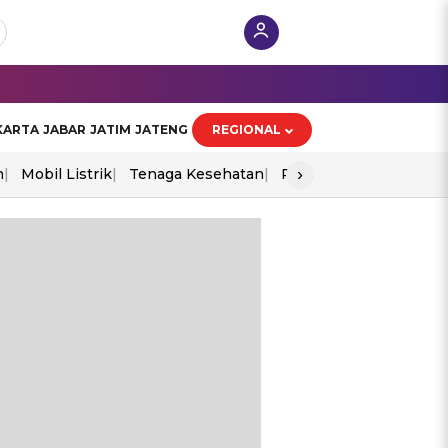
KARTA
JABAR
JATIM
JATENG
REGIONAL
›
n
Mobil Listrik
Tenaga Kesehatan
Perang As-Iran
Ekon