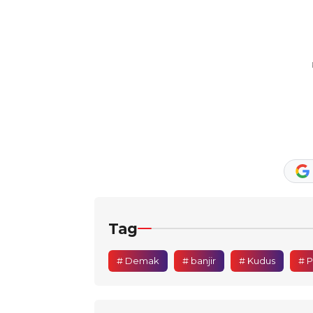
Tag
# Demak
# banjir
# Kudus
# P