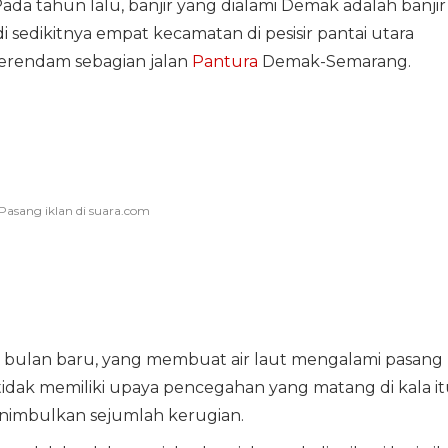
 Pada tahun lalu, banjir yang dialami Demak adalah banjir
sedikitnya empat kecamatan di pesisir pantai utara
erendam sebagian jalan
Pantura
Demak-Semarang.
se bulan baru, yang membuat air laut mengalami pasang
a tidak memiliki upaya pencegahan yang matang di kala it
enimbulkan sejumlah kerugian.