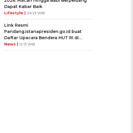
2026: Macan hingga Babi Berpeluang
Dapat Kabar Baik
Lifestyle |
06:23 WIB
Link Resmi
Pandang.istanapresiden.go.id buat
Daftar Upacara Bendera HUT RI di
Istana Negara
News |
12:13 WIB