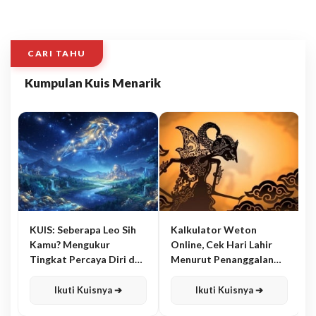
CARI TAHU
Kumpulan Kuis Menarik
KUIS: Seberapa Leo Sih
Kalkulator Weton
Kamu? Mengukur
Online, Cek Hari Lahir
Tingkat Percaya Diri dan
Menurut Penanggalan
Karisma
Jawa
Ikuti Kuisnya ➔
Ikuti Kuisnya ➔