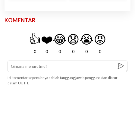
KOMENTAR
👍
❤️
😂
😧
😭
😡
0
0
0
0
0
0
Isi komentar sepenuhnya adalah tanggung jawab pengguna dan diatur
dalam UU ITE