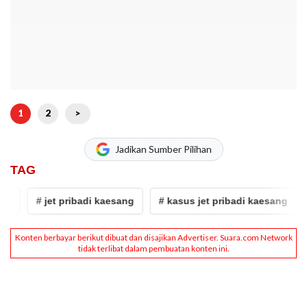
1
2
>
Jadikan Sumber Pilihan
TAG
# jet pribadi kaesang
# kasus jet pribadi kaesang
# kasu