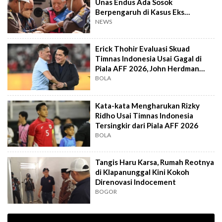
Unas Endus Ada Sosok
Berpengaruh di Kasus Eks
Jampidsus
NEWS
Erick Thohir Evaluasi Skuad
Timnas Indonesia Usai Gagal di
Piala AFF 2026, John Herdman
Out?
BOLA
Kata-kata Mengharukan Rizky
Ridho Usai Timnas Indonesia
Tersingkir dari Piala AFF 2026
BOLA
Tangis Haru Karsa, Rumah Reotnya
di Klapanunggal Kini Kokoh
Direnovasi Indocement
BOGOR