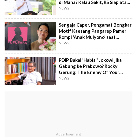
di Mana? Kalau Sakit, RS Siap atau
Tidak?
NEWS
Sengaja Caper, Pengamat Bongkar
Motif Kaesang Pangarep Pamer
Rompi 'Anak Mulyono' saat
Blusukan
NEWS
PDIP Bakal 'Habisi' Jokowi jika
Gabung ke Prabowo? Rocky
Gerung: The Enemy Of Your
Enemy Is My Friend
NEWS