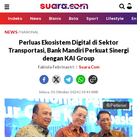
Indeks
News
Bisnis
Bola
Sport
Lifestyle
En
NEWS
/
NASIONAL
Perluas Ekosistem Digital di Sektor
Transportasi, Bank Mandiri Perkuat Sinergi
dengan KAI Group
Fabiola Febrinastri
Suara.Com
Selasa, 01 Oktober 2024 | 19:41 WIB
Perbesar