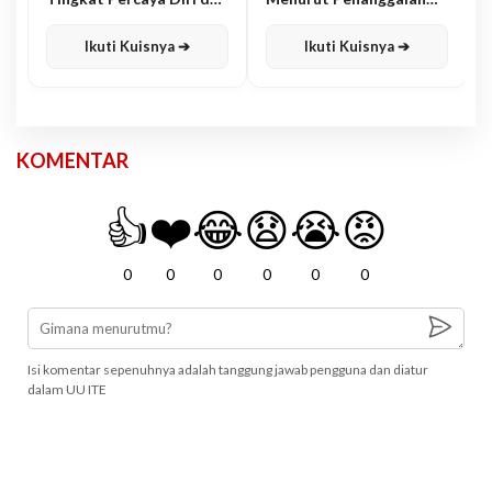
Karisma
Jawa
Ikuti Kuisnya ➔
Ikuti Kuisnya ➔
KOMENTAR
👍
❤️
😂
😧
😭
😡
0
0
0
0
0
0
Isi komentar sepenuhnya adalah tanggung jawab pengguna dan diatur
dalam UU ITE