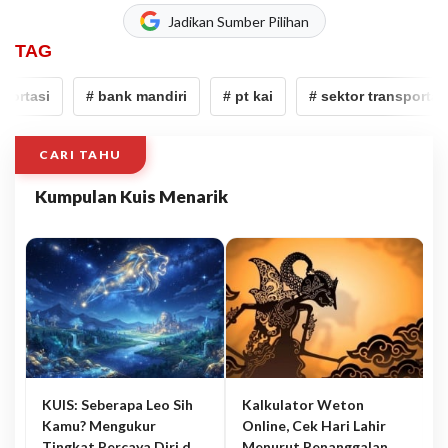
Jadikan Sumber Pilihan
TAG
ortasi
# bank mandiri
# pt kai
# sektor transportasi
CARI TAHU
Kumpulan Kuis Menarik
KUIS: Seberapa Leo Sih
Kalkulator Weton
Kamu? Mengukur
Online, Cek Hari Lahir
Tingkat Percaya Diri dan
Menurut Penanggalan