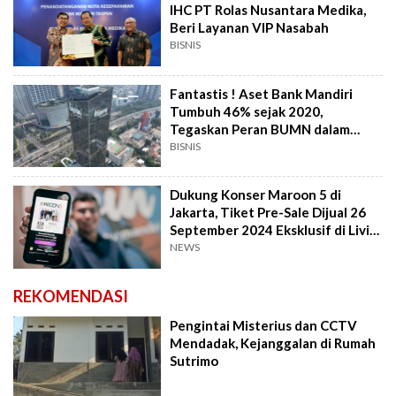
IHC PT Rolas Nusantara Medika,
Beri Layanan VIP Nasabah
BISNIS
Fantastis ! Aset Bank Mandiri
Tumbuh 46% sejak 2020,
Tegaskan Peran BUMN dalam
Pembangunan Ekonomi
BISNIS
Dukung Konser Maroon 5 di
Jakarta, Tiket Pre-Sale Dijual 26
September 2024 Eksklusif di Livin
Sukha
NEWS
REKOMENDASI
Pengintai Misterius dan CCTV
Mendadak, Kejanggalan di Rumah
Sutrimo