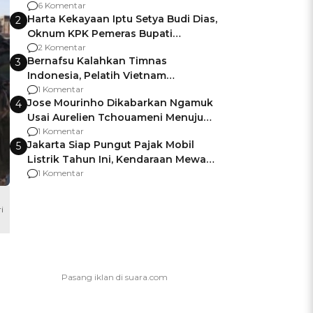
Gagalnya Negara Jamin Keamanan
6 Komentar
Harta Kekayaan Iptu Setya Budi Dias,
2
Oknum KPK Pemeras Bupati
Pemalang
2 Komentar
Bernafsu Kalahkan Timnas
3
Indonesia, Pelatih Vietnam
Berencana Pakai Jimat di Pakansari
1 Komentar
Jose Mourinho Dikabarkan Ngamuk
4
Usai Aurelien Tchouameni Menuju
Manchester United
1 Komentar
Jakarta Siap Pungut Pajak Mobil
5
Listrik Tahun Ini, Kendaraan Mewah
Kena hingga 75% PKB
1 Komentar
i