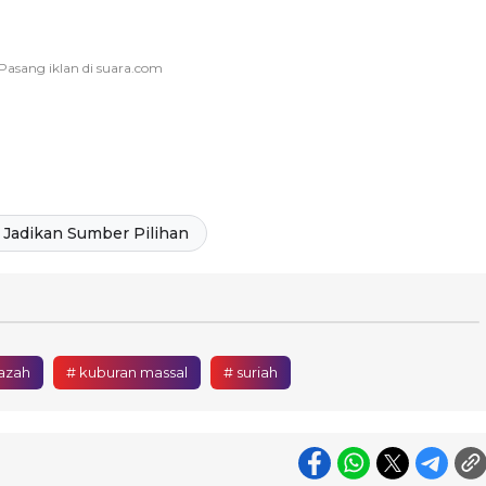
Jadikan Sumber Pilihan
azah
# kuburan massal
# suriah