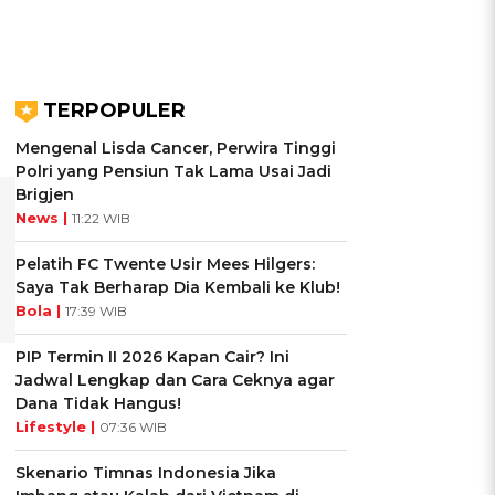
TERPOPULER
Mengenal Lisda Cancer, Perwira Tinggi
Polri yang Pensiun Tak Lama Usai Jadi
Brigjen
News |
11:22 WIB
Pelatih FC Twente Usir Mees Hilgers:
Saya Tak Berharap Dia Kembali ke Klub!
Bola |
17:39 WIB
PIP Termin II 2026 Kapan Cair? Ini
Jadwal Lengkap dan Cara Ceknya agar
Dana Tidak Hangus!
Lifestyle |
07:36 WIB
Skenario Timnas Indonesia Jika