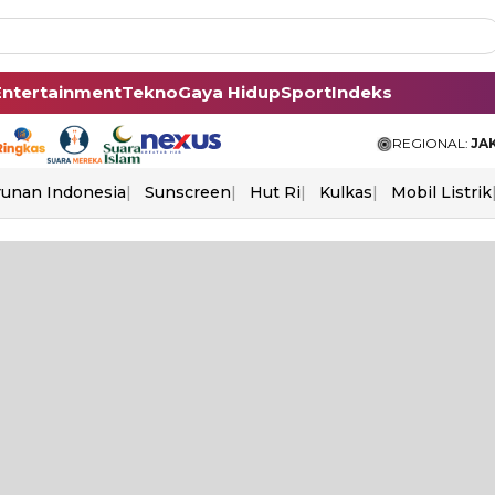
Entertainment
Tekno
Gaya Hidup
Sport
Indeks
REGIONAL:
JA
unan Indonesia
Sunscreen
Hut Ri
Kulkas
Mobil Listrik