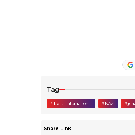
Tag
# berita Internasional
# NAZI
# jen
Share Link