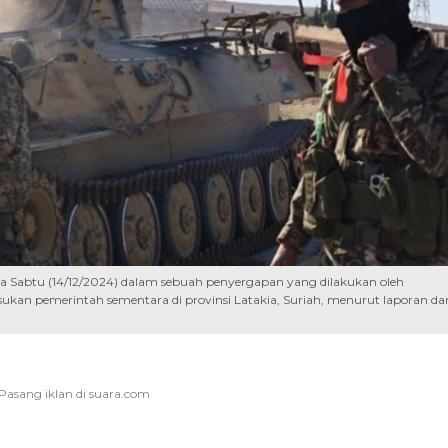
da Sabtu (14/12/2024) dalam sebuah penyergapan yang dilakukan oleh
kan pemerintah sementara di provinsi Latakia, Suriah, menurut laporan dar