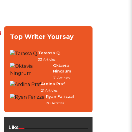
i
Top Writer Yoursay
Tarassa Q.
33 Articles
Oktavia
Ningrum
31 Articles
Ardina Praf
21 Articles
Ryan Farizzal
20 Articles
Liks