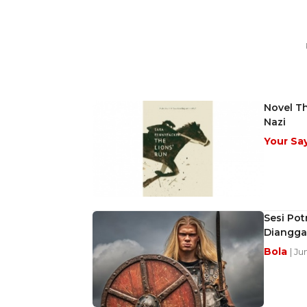
Novel T
Nazi
Your Sa
Sesi Pot
Diangga
Bola
| Ju