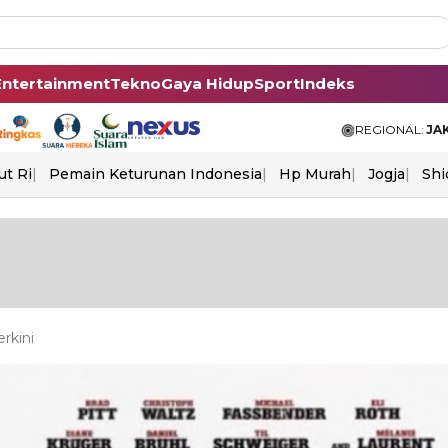
Entertainment
Tekno
Gaya Hidup
Sport
Indeks
REGIONAL:
JA
ut Ri
Pemain Keturunan Indonesia
Hp Murah
Jogja
Shi
rkini