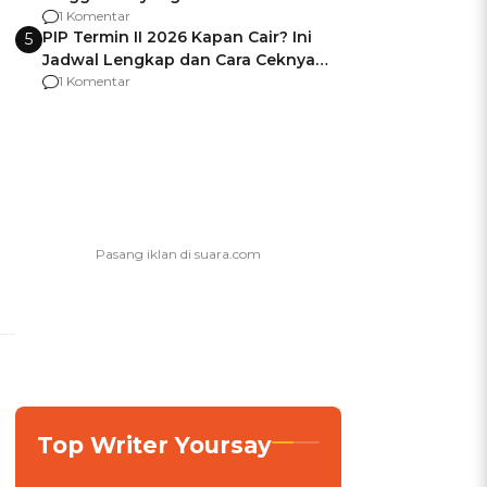
Usai Jadi Brigjen
1 Komentar
PIP Termin II 2026 Kapan Cair? Ini
5
Jadwal Lengkap dan Cara Ceknya
agar Dana Tidak Hangus!
1 Komentar
Top Writer Yoursay