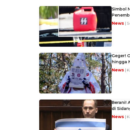
Simbol N
Penemba
News
| 
Geger! O
hingga 
News
| 
Berani!
di Sida
News
| 