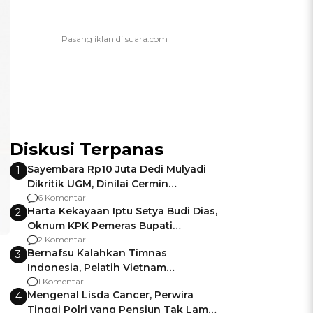
Diskusi Terpanas
Sayembara Rp10 Juta Dedi Mulyadi
1
Dikritik UGM, Dinilai Cermin
Gagalnya Negara Jamin Keamanan
6 Komentar
Harta Kekayaan Iptu Setya Budi Dias,
2
Oknum KPK Pemeras Bupati
Pemalang
2 Komentar
Bernafsu Kalahkan Timnas
3
Indonesia, Pelatih Vietnam
Berencana Pakai Jimat di Pakansari
1 Komentar
Mengenal Lisda Cancer, Perwira
4
Tinggi Polri yang Pensiun Tak Lama