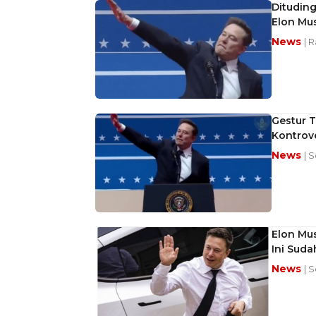
Dituding
Elon Mu
News
| R
Gestur T
Kontrove
News
| 
Elon Mu
Ini Suda
News
| 