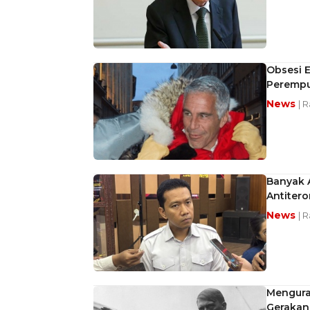
Obsesi 
Peremp
News
| 
Banyak 
Antitero
News
| 
Mengura
Gerakan 