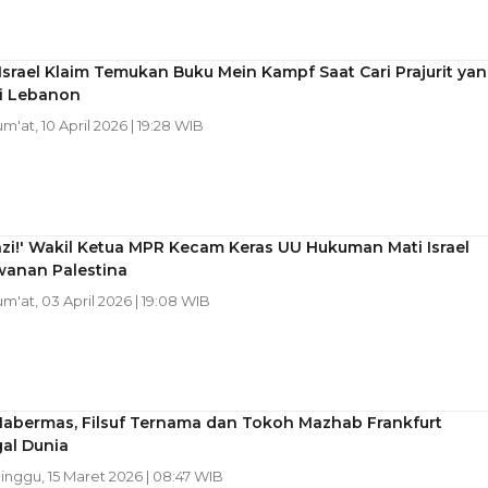
Israel Klaim Temukan Buku Mein Kampf Saat Cari Prajurit ya
i Lebanon
um'at, 10 April 2026 | 19:28 WIB
azi!' Wakil Ketua MPR Kecam Keras UU Hukuman Mati Israel
wanan Palestina
Jum'at, 03 April 2026 | 19:08 WIB
Habermas, Filsuf Ternama dan Tokoh Mazhab Frankfurt
al Dunia
Minggu, 15 Maret 2026 | 08:47 WIB