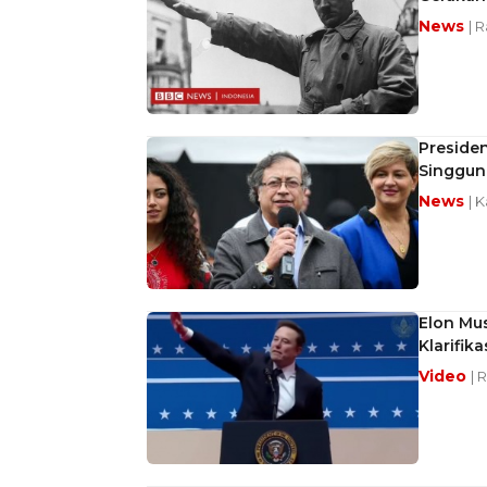
News
| 
Preside
Singgun
News
| 
Elon Mus
Klarifik
Video
| 