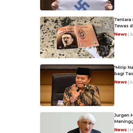
Tentara 
Tewas d
News
| J
'Mirip N
bagi Ta
News
| 
Jurgen 
Meningg
News
| 