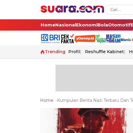
Home
Nasional
Ekonomi
Bola
Otomotif
Trending
Profil
Reshuffle Kabinet
H
Home
Kumpulan Berita Nazi Terbaru Dan Te