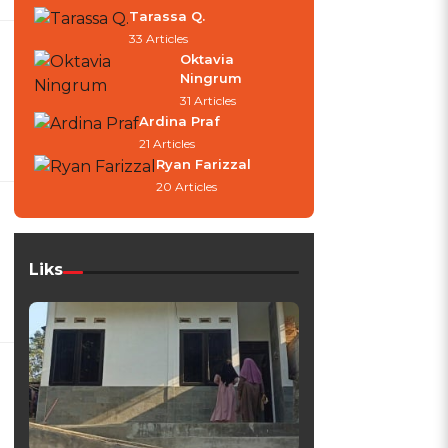
Tarassa Q.
33 Articles
Oktavia
Ningrum
31 Articles
Ardina Praf
21 Articles
Ryan Farizzal
20 Articles
Liks