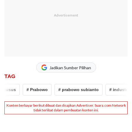
Jadikan Sumber Pilihan
TAG
husus
# Prabowo
# prabowo subianto
# industropol