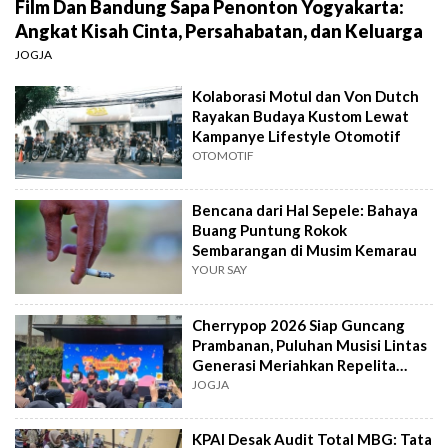
Film Dan Bandung Sapa Penonton Yogyakarta:
Angkat Kisah Cinta, Persahabatan, dan Keluarga
JOGJA
Kolaborasi Motul dan Von Dutch
Rayakan Budaya Kustom Lewat
Kampanye Lifestyle Otomotif
OTOMOTIF
Bencana dari Hal Sepele: Bahaya
Buang Puntung Rokok
Sembarangan di Musim Kemarau
YOUR SAY
Cherrypop 2026 Siap Guncang
Prambanan, Puluhan Musisi Lintas
Generasi Meriahkan Repelita
Musik
JOGJA
KPAI Desak Audit Total MBG: Tata