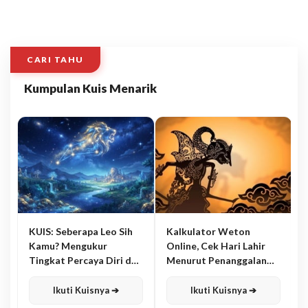
CARI TAHU
Kumpulan Kuis Menarik
KUIS: Seberapa Leo Sih
Kalkulator Weton
Kamu? Mengukur
Online, Cek Hari Lahir
Tingkat Percaya Diri dan
Menurut Penanggalan
Karisma
Jawa
Ikuti Kuisnya ➔
Ikuti Kuisnya ➔