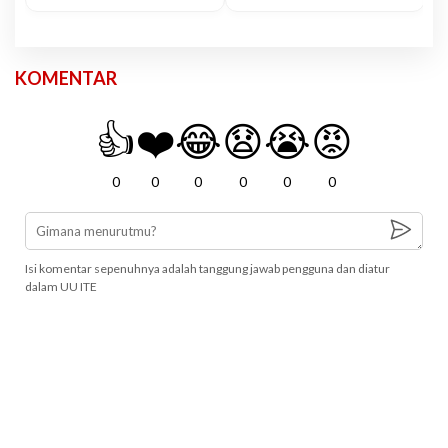
KOMENTAR
👍
❤️
😂
😧
😭
😡
0
0
0
0
0
0
Isi komentar sepenuhnya adalah tanggung jawab pengguna dan diatur
dalam UU ITE