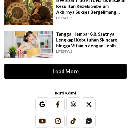
6 Weton Tibo Pati: Harus Rasakan
Kesulitan Rezeki Sebelum
Akhirnya Sukses Bergelimang
Harta
LIFESTYLE
Tanggal Kembar 8.8, Saatnya
Lengkapi Kebutuhan Skincare
hingga Vitamin dengan Lebih
Hemat
LIFESTYLE
Load More
Ikuti Kami