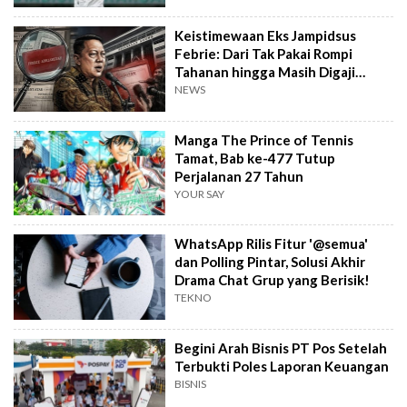
Keistimewaan Eks Jampidsus
Febrie: Dari Tak Pakai Rompi
Tahanan hingga Masih Digaji
Negara
NEWS
Manga The Prince of Tennis
Tamat, Bab ke-477 Tutup
Perjalanan 27 Tahun
YOUR SAY
WhatsApp Rilis Fitur '@semua'
dan Polling Pintar, Solusi Akhir
Drama Chat Grup yang Berisik!
TEKNO
Begini Arah Bisnis PT Pos Setelah
Terbukti Poles Laporan Keuangan
BISNIS