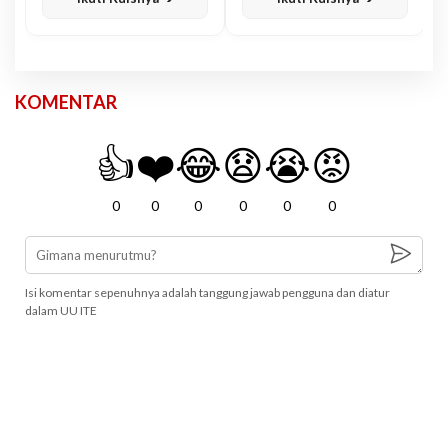
KOMENTAR
👍
❤️
😂
😧
😭
😡
0
0
0
0
0
0
Isi komentar sepenuhnya adalah tanggung jawab pengguna dan diatur
dalam UU ITE