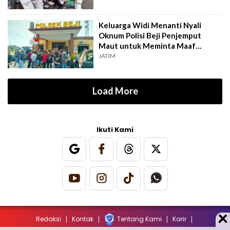
Keluarga Widi Menanti Nyali
Oknum Polisi Beji Penjemput
Maut untuk Meminta Maaf
Langsung
JATIM
Load More
Ikuti Kami
Redaksi
Kontak
Tentang Kami
Karir