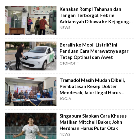
Kenakan Rompi Tahanan dan
Tangan Terborgol, Febrie
Adriansyah Dibawa ke Kejagung
untuk Diperiksa
NEWS
Beralih ke Mobil Listrik? Ini
Panduan Cara Merawatnya agar
Tetap Optimal dan Awet
OTOMOTIF
Tramadol Masih Mudah Dibeli,
Pembatasan Resep Dokter
Mendesak, Jalur Ilegal Harus
Distop
JOGJA
Singapura Siapkan Cara Khusus
Matikan Mitchell Baker, John
Herdman Harus Putar Otak
NEWS