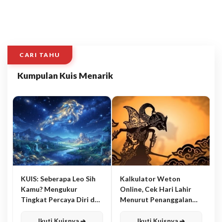
CARI TAHU
Kumpulan Kuis Menarik
KUIS: Seberapa Leo Sih
Kalkulator Weton
Kamu? Mengukur
Online, Cek Hari Lahir
Tingkat Percaya Diri dan
Menurut Penanggalan
Karisma
Jawa
Ikuti Kuisnya ➔
Ikuti Kuisnya ➔