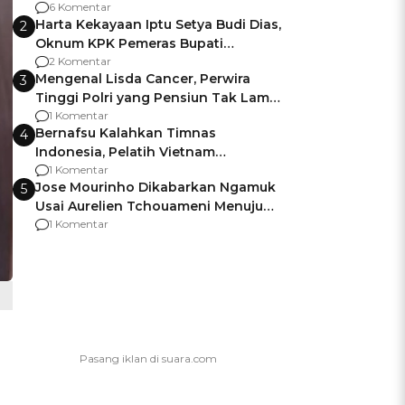
Gagalnya Negara Jamin Keamanan
6 Komentar
Harta Kekayaan Iptu Setya Budi Dias,
2
Oknum KPK Pemeras Bupati
Pemalang
2 Komentar
Mengenal Lisda Cancer, Perwira
3
Tinggi Polri yang Pensiun Tak Lama
Usai Jadi Brigjen
1 Komentar
Bernafsu Kalahkan Timnas
4
Indonesia, Pelatih Vietnam
Berencana Pakai Jimat di Pakansari
1 Komentar
Jose Mourinho Dikabarkan Ngamuk
5
Usai Aurelien Tchouameni Menuju
Manchester United
1 Komentar