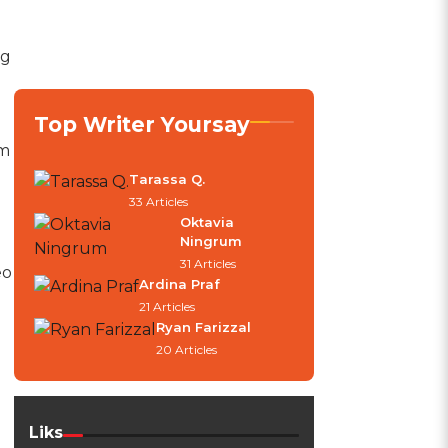
ng
Top Writer Yoursay
am
Tarassa Q.
33 Articles
Oktavia
Ningrum
31 Articles
eo
Ardina Praf
21 Articles
Ryan Farizzal
20 Articles
Liks