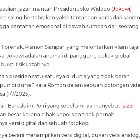
aslian ijazah mantan Presiden Joko Widodo (
Jokowi
)
g saling bertabrakan yakni tantangan keras dari seora
gga bantahan emosional di bawah sumpah dari seorang
l Forensik, Rismon Sianipar, yang melontarkan klaim taj
a, Jokowi adalah anomali di panggung politik global
ti fisik ijazahnya.
an presiden satu-satunya di dunia yang tidak berani
 pun di dunia," kata Rismon dalam sebuah potongan vid
a (1/7/2025).
taan Bareskrim Polri yang sebelumnya menyebut
ijazah
lan besar karena pihak kepolisian tidak pernah
a versi digital dari sebuah fotokopi.
ya berani menampilkan versi digital, bukan versi analog,