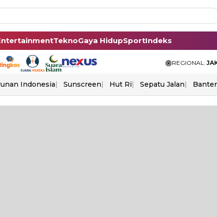
Entertainment
Tekno
Gaya Hidup
Sport
Indeks
REGIONAL:
JA
unan Indonesia
Sunscreen
Hut Ri
Sepatu Jalan
Bante