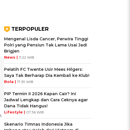
TERPOPULER
Mengenal Lisda Cancer, Perwira Tinggi
Polri yang Pensiun Tak Lama Usai Jadi
Brigjen
News |
11:22 WIB
Pelatih FC Twente Usir Mees Hilgers:
Saya Tak Berharap Dia Kembali ke Klub!
Bola |
17:39 WIB
PIP Termin II 2026 Kapan Cair? Ini
Jadwal Lengkap dan Cara Ceknya agar
Dana Tidak Hangus!
Lifestyle |
07:36 WIB
n
Skenario Timnas Indonesia Jika