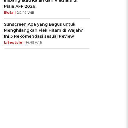
Imbang atau Kalah dari Vietnam di
Piala AFF 2026
Bola |
20:49 WIB
Sunscreen Apa yang Bagus untuk
Menghilangkan Flek Hitam di Wajah?
Ini 3 Rekomendasi sesuai Review
Lifestyle |
14:45 WIB