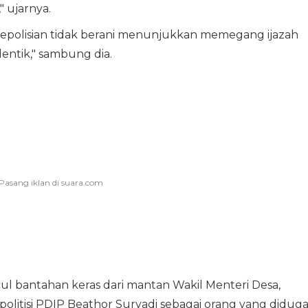
," ujarnya.
epolisian tidak berani menunjukkan memegang ijazah
dentik," sambung dia.
ul bantahan keras dari mantan Wakil Menteri Desa,
politisi PDIP Beathor Suryadi sebagai orang yang didug