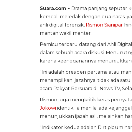
Suara.com -
Drama panjang seputar ke
kembali meledak dengan dua narasi yan
ahli digital forensik,
Rismon Sianipar
hin
mantan wakil menteri.
Pemicu terbaru datang dari Ahli Digita
dalam sebuah acara diskusi. Menurutny
karena keengganannya menunjukkan buk
"Ini adalah presiden pertama atau mant
menampilkan ijazahnya, tidak ada satu
acara Rakyat Bersuara di iNews TV, Selas
Rismon juga mengkritik keras pernya
Jokowi
identik. Ia menilai ada kejangga
menunjukkan ijazah asli, melainkan hany
"Indikator kedua adalah Dirtipidum han