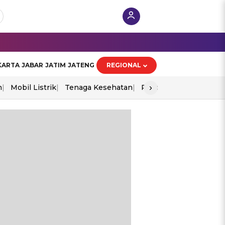
KARTA
JABAR
JATIM
JATENG
REGIONAL
›
n
Mobil Listrik
Tenaga Kesehatan
Piala Aff 2026
Ekono