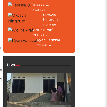
a
Tarassa Q.
33 Articles
Oktavia
Ningrum
31 Articles
Ardina Praf
21 Articles
Ryan Farizzal
20 Articles
i
Liks
e.
i,