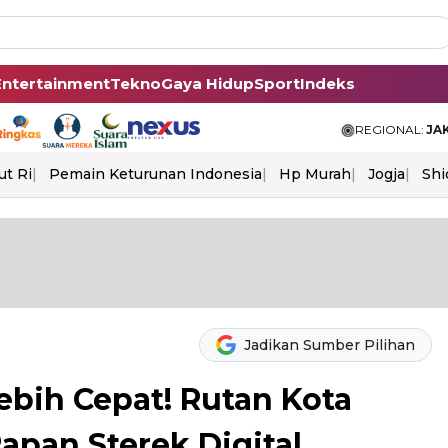
Entertainment
Tekno
Gaya Hidup
Sport
Indeks
REGIONAL:
JA
ut Ri
Pemain Keturunan Indonesia
Hp Murah
Jogja
Shi
Jadikan Sumber Pilihan
ebih Cepat! Rutan Kota
pan Sterek Digital