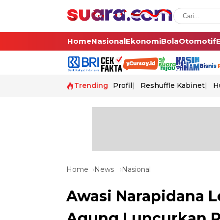
Home
Nasional
Ekonomi
Bola
Otomotif
Trending
Profil
Reshuffle Kabinet
H
Home
News
Nasional
Awasi Narapidana L
Agung Luncurkan Pa