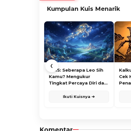
Kumpulan Kuis Menarik
❮
KUIS: Seberapa Leo Sih
Kalk
Kamu? Mengukur
Cek 
Tingkat Percaya Diri dan
Pena
Karisma
Ikuti Kuisnya ➔
Komentar