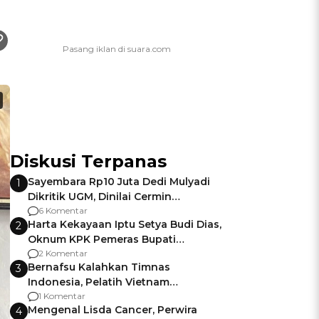
Diskusi Terpanas
Sayembara Rp10 Juta Dedi Mulyadi
1
Dikritik UGM, Dinilai Cermin
Gagalnya Negara Jamin Keamanan
6 Komentar
Harta Kekayaan Iptu Setya Budi Dias,
2
Oknum KPK Pemeras Bupati
Pemalang
2 Komentar
Bernafsu Kalahkan Timnas
3
Indonesia, Pelatih Vietnam
Berencana Pakai Jimat di Pakansari
1 Komentar
Mengenal Lisda Cancer, Perwira
4