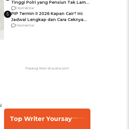
Tinggi Polri yang Pensiun Tak Lama
Usai Jadi Brigjen
1 Komentar
PIP Termin II 2026 Kapan Cair? Ini
5
Jadwal Lengkap dan Cara Ceknya
agar Dana Tidak Hangus!
1 Komentar
i
Top Writer Yoursay