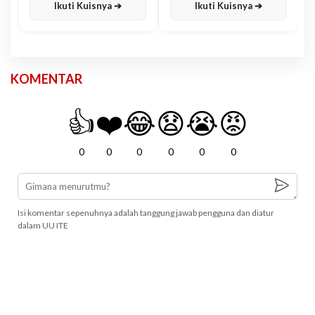
Ikuti Kuisnya ➔
Ikuti Kuisnya ➔
KOMENTAR
👍
❤️
😂
😧
😭
😡
0
0
0
0
0
0
Isi komentar sepenuhnya adalah tanggung jawab pengguna dan diatur
dalam UU ITE