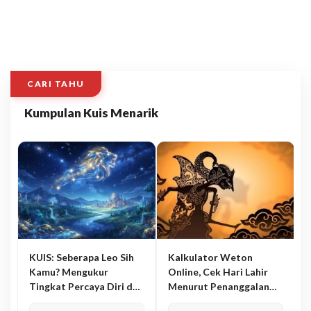
CARI TAHU
Kumpulan Kuis Menarik
KUIS: Seberapa Leo Sih
Kalkulator Weton
Kamu? Mengukur
Online, Cek Hari Lahir
Tingkat Percaya Diri dan
Menurut Penanggalan
Karisma
Jawa