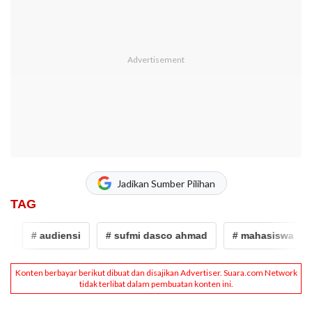
Jadikan Sumber Pilihan
TAG
# audiensi
# sufmi dasco ahmad
# mahasiswa
# 