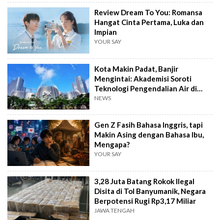
Review Dream To You: Romansa
Hangat Cinta Pertama, Luka dan
Impian
YOUR SAY
Kota Makin Padat, Banjir
Mengintai: Akademisi Soroti
Teknologi Pengendalian Air di
PIK2
NEWS
Gen Z Fasih Bahasa Inggris, tapi
Makin Asing dengan Bahasa Ibu,
Mengapa?
YOUR SAY
3,28 Juta Batang Rokok Ilegal
Disita di Tol Banyumanik, Negara
Berpotensi Rugi Rp3,17 Miliar
JAWA TENGAH