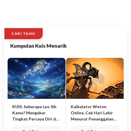
CARI TAHU
Kumpulan Kuis Menarik
KUIS: Seberapa Leo Sih
Kalkulator Weton
Kamu? Mengukur
Online, Cek Hari Lahir
Tingkat Percaya Diri dan
Menurut Penanggalan
Karisma
Jawa