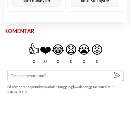
Ikuti Kuisnya ➔
Ikuti Kuisnya ➔
KOMENTAR
👍
❤️
😂
😧
😭
😡
0
0
0
0
0
0
Isi komentar sepenuhnya adalah tanggung jawab pengguna dan diatur
dalam UU ITE