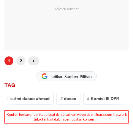
1
2
>
Jadikan Sumber Pilihan
TAG
# sufmi dasco ahmad
# dasco
# Komisi III DPR
# RU