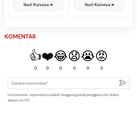
Ikuti Kuisnya ➔
Ikuti Kuisnya ➔
KOMENTAR
👍
❤️
😂
😧
😭
😡
0
0
0
0
0
0
Isi komentar sepenuhnya adalah tanggung jawab pengguna dan diatur
dalam UU ITE