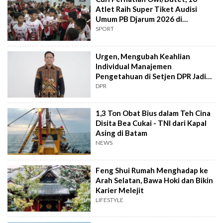
Atlet Raih Super Tiket Audisi
Umum PB Djarum 2026 di
Makassar
SPORT
Urgen, Mengubah Keahlian
Individual Manajemen
Pengetahuan di Setjen DPR Jadi
Kekuatan Institusional
DPR
1,3 Ton Obat Bius dalam Teh Cina
Disita Bea Cukai - TNI dari Kapal
Asing di Batam
NEWS
Feng Shui Rumah Menghadap ke
Arah Selatan, Bawa Hoki dan Bikin
Karier Melejit
LIFESTYLE