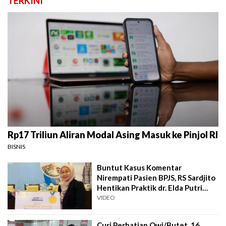
TERKINI
Rp17 Triliun Aliran Modal Asing Masuk ke Pinjol RI
BISNIS
Buntut Kasus Komentar
Nirempati Pasien BPJS, RS Sardjito
Hentikan Praktik dr. Elda Putri
Rahard
VIDEO
Curi Perhatian Owi/Butet, 16