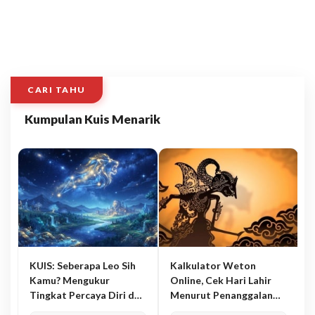
CARI TAHU
Kumpulan Kuis Menarik
KUIS: Seberapa Leo Sih
Kalkulator Weton
Kamu? Mengukur
Online, Cek Hari Lahir
Tingkat Percaya Diri dan
Menurut Penanggalan
Karisma
Jawa