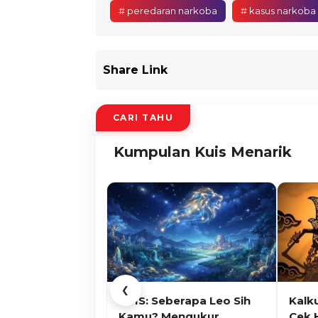
# peredaran narkoba
# kasus narkoba
Share Link
CARI TAHU
Kumpulan Kuis Menarik
❮
KUIS: Seberapa Leo Sih
Kalk
Kamu? Mengukur
Cek 