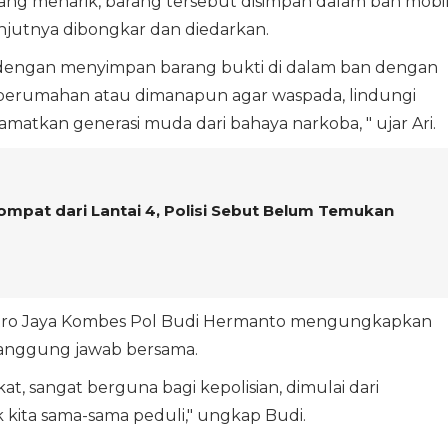
g menarik, barang tersebut disimpan dalam ban mobi
anjutnya dibongkar dan diedarkan.
s dengan menyimpan barang bukti di dalam ban dengan
perumahan atau dimanapun agar waspada, lindungi
lamatkan generasi muda dari bahaya narkoba, " ujar Ari.
Lompat dari Lantai 4, Polisi Sebut Belum Temukan
etro Jaya Kombes Pol Budi Hermanto mengungkapkan
anggung jawab bersama.
at, sangat berguna bagi kepolisian, dimulai dari
 kita sama-sama peduli," ungkap Budi.