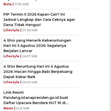
l
Bola |
17:39 WIB
PIP Termin II 2026 Kapan Cair? Ini
Jadwal Lengkap dan Cara Ceknya agar
Dana Tidak Hangus!
Lifestyle |
07:36 WIB
4 Shio yang Menarik Keberuntungan
Hari Ini 5 Agustus 2026: Segalanya
Berjalan Lancar
Lifestyle |
06:37 WIB
4 Shio Beruntung Hari Ini 4 Agustus
2026: Macan hingga Babi Berpeluang
Dapat Kabar Baik
Lifestyle |
06:23 WIB
Link Resmi
Pandang.istanapresiden.go.id buat
Daftar Upacara Bendera HUT RI di
Istana Negara
News |
12:13 WIB