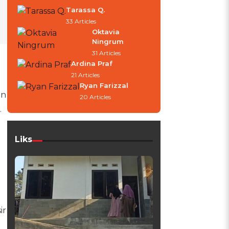
Tarassa Q.
33 Articles
Oktavia
Ningrum
31 Articles
Ardina Praf
21 Articles
Ryan Farizzal
an
20 Articles
.
Liks
ir