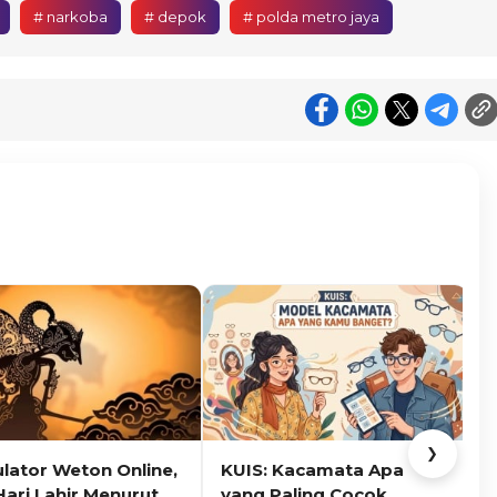
# narkoba
# depok
# polda metro jaya
❯
ulator Weton Online,
KUIS: Kacamata Apa
K
Hari Lahir Menurut
yang Paling Cocok