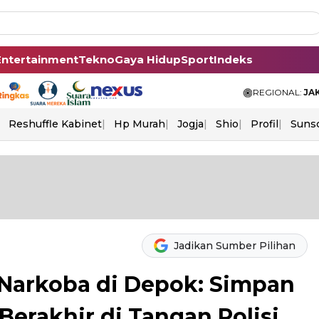
Entertainment
Tekno
Gaya Hidup
Sport
Indeks
REGIONAL:
JA
Reshuffle Kabinet
Hp Murah
Jogja
Shio
Profil
Suns
Jadikan Sumber Pilihan
r Narkoba di Depok: Simpan
Berakhir di Tangan Polisi