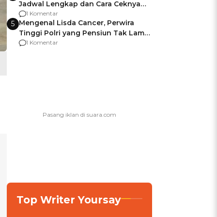
Jadwal Lengkap dan Cara Ceknya
agar Dana Tidak Hangus!
1 Komentar
Mengenal Lisda Cancer, Perwira
5
Tinggi Polri yang Pensiun Tak Lama
Usai Jadi Brigjen
1 Komentar
Top Writer Yoursay