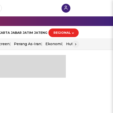
KARTA
JABAR
JATIM
JATENG
REGIONAL
›
creen
Perang As-Iran
Ekonomi
Hut Ri