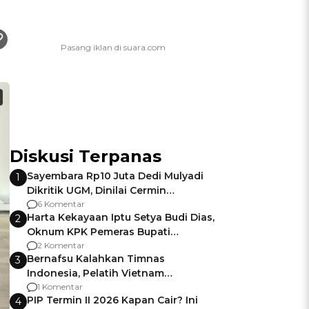
Diskusi Terpanas
Sayembara Rp10 Juta Dedi Mulyadi
1
Dikritik UGM, Dinilai Cermin
Gagalnya Negara Jamin Keamanan
6 Komentar
Harta Kekayaan Iptu Setya Budi Dias,
2
Oknum KPK Pemeras Bupati
Pemalang
2 Komentar
Bernafsu Kalahkan Timnas
3
Indonesia, Pelatih Vietnam
Berencana Pakai Jimat di Pakansari
1 Komentar
PIP Termin II 2026 Kapan Cair? Ini
4