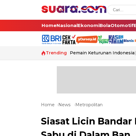
Home
Nasional
Ekonomi
Bola
Otomotif
Trending
Pemain Keturunan Indonesia
Home
News
Metropolitan
Siasat Licin Banda
Sabu di Dalam Ban, 