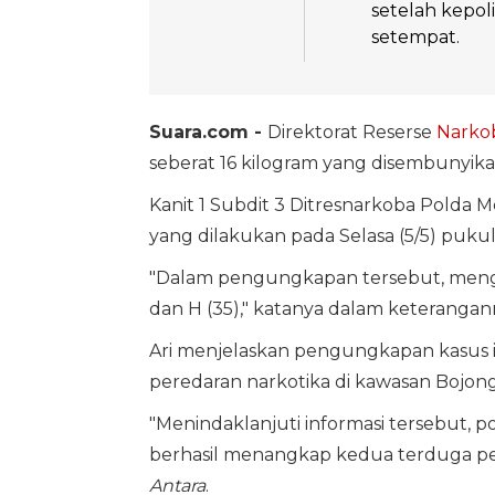
setelah kepol
setempat.
Suara.com -
Direktorat Reserse
Narko
seberat 16 kilogram yang disembunyika
Kanit 1 Subdit 3 Ditresnarkoba Polda
yang dilakukan pada Selasa (5/5) puku
"Dalam pengungkapan tersebut, menga
dan H (35)," katanya dalam keterangann
Ari menjelaskan pengungkapan kasus ini
peredaran narkotika di kawasan Bojong
"Menindaklanjuti informasi tersebut, 
berhasil menangkap kedua terduga pela
Antara
.