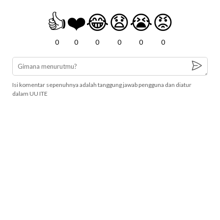
👍
❤️
😂
😧
😭
😡
0
0
0
0
0
0
Isi komentar sepenuhnya adalah tanggung jawab pengguna dan diatur
dalam UU ITE