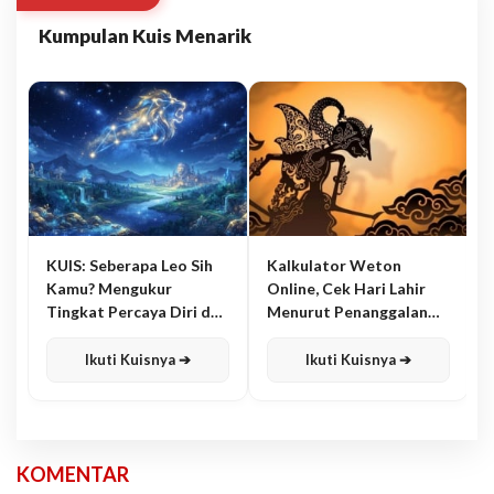
Kumpulan Kuis Menarik
KUIS: Seberapa Leo Sih
Kalkulator Weton
Kamu? Mengukur
Online, Cek Hari Lahir
Tingkat Percaya Diri dan
Menurut Penanggalan
Karisma
Jawa
Ikuti Kuisnya ➔
Ikuti Kuisnya ➔
KOMENTAR