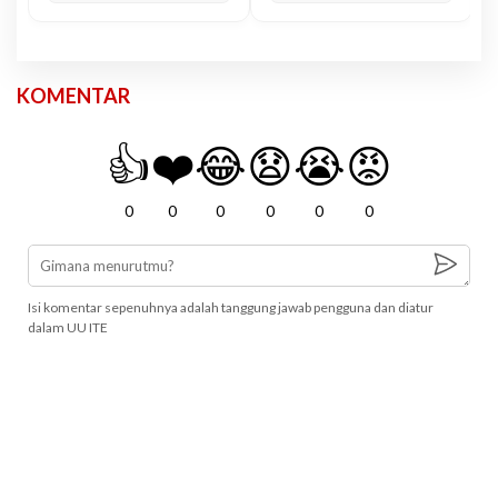
KOMENTAR
👍
❤️
😂
😧
😭
😡
0
0
0
0
0
0
Isi komentar sepenuhnya adalah tanggung jawab pengguna dan diatur
dalam UU ITE