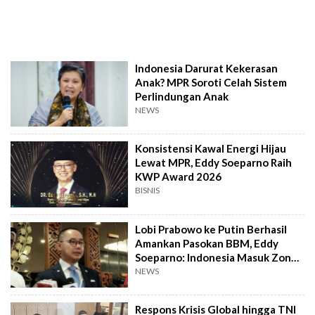
Indonesia Darurat Kekerasan
Anak? MPR Soroti Celah Sistem
Perlindungan Anak
NEWS
Konsistensi Kawal Energi Hijau
Lewat MPR, Eddy Soeparno Raih
KWP Award 2026
BISNIS
Lobi Prabowo ke Putin Berhasil
Amankan Pasokan BBM, Eddy
Soeparno: Indonesia Masuk Zona
Aman
NEWS
Respons Krisis Global hingga TNI