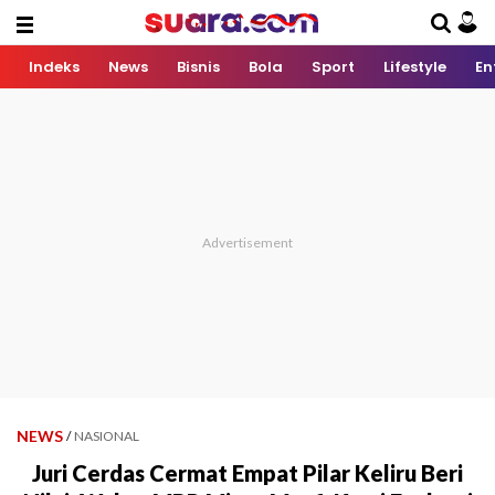
Indeks
News
Bisnis
Bola
Sport
Lifestyle
En
NEWS
/
NASIONAL
Juri Cerdas Cermat Empat Pilar Keliru Beri