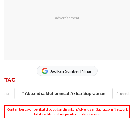
Jadikan Sumber Pilihan
TAG
pr
# Abcandra Muhammad Akbar Supratman
# cerdas cer