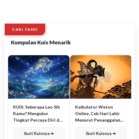
CARI TAHU
Kumpulan Kuis Menarik
KUIS: Seberapa Leo Sih
Kalkulator Weton
Kamu? Mengukur
Online, Cek Hari Lahir
Tingkat Percaya Diri dan
Menurut Penanggalan
Karisma
Jawa
Ikuti Kuisnya ➔
Ikuti Kuisnya ➔