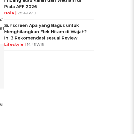
Imbang atau Kalah dari Vietnam di
Piala AFF 2026
Bola |
20:49 WIB
na
Sunscreen Apa yang Bagus untuk
ri
Menghilangkan Flek Hitam di Wajah?
Ini 3 Rekomendasi sesuai Review
Lifestyle |
14:45 WIB
sa