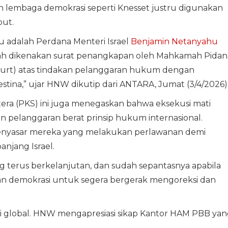
n lembaga demokrasi seperti Knesset justru digunakan
but.
 adalah Perdana Menteri Israel
Benjamin Netanyahu
elah dikenakan surat penangkapan oleh Mahkamah Pidan
 Court) atas tindakan pelanggaran hukum dengan
stina,” ujar HNW dikutip dari ANTARA, Jumat (3/4/2026)
jahtera (PKS) ini juga menegaskan bahwa eksekusi mati
 pelanggaran berat prinsip hukum internasional.
enyasar mereka yang melakukan perlawanan demi
njang Israel.
g terus berkelanjutan, dan sudah sepantasnya apabila
an demokrasi untuk segera bergerak mengoreksi dan
i global. HNW mengapresiasi sikap Kantor HAM PBB yan