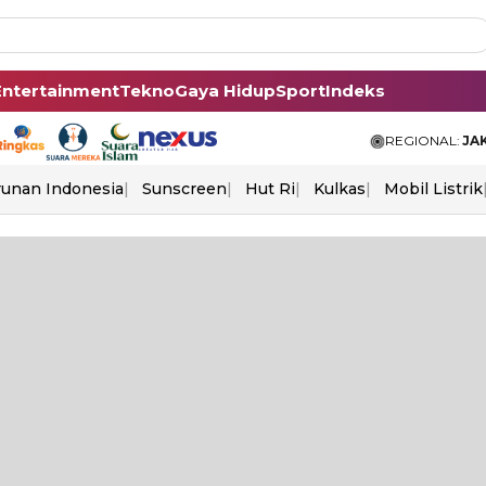
Entertainment
Tekno
Gaya Hidup
Sport
Indeks
REGIONAL:
JA
unan Indonesia
Sunscreen
Hut Ri
Kulkas
Mobil Listrik