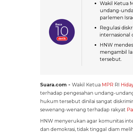
Wakil Ketua 
undang-undan
parlemen Israe
Regulasi disk
internasional 
HNW mendesak
mengambil la
tersebut.
Suara.com -
Wakil Ketua
MPR
RI
Hida
terhadap pengesahan undang-undan
hukum tersebut dinilai sangat diskrimi
sewenang-wenang terhadap rakyat
Pa
HNW menyerukan agar komunitas inte
dan demokrasi, tidak tinggal diam meli