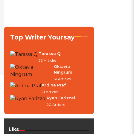
Top Writer Yoursay
Tarassa Q.
33 Articles
Oktavia
Ningrum
31 Articles
Ardina Praf
21 Articles
Ryan Farizzal
20 Articles
Liks