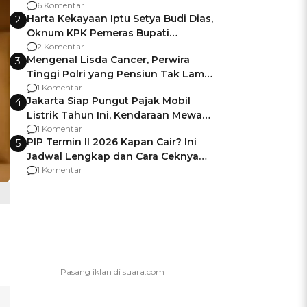
Gagalnya Negara Jamin Keamanan
6 Komentar
Harta Kekayaan Iptu Setya Budi Dias,
2
Oknum KPK Pemeras Bupati
Pemalang
2 Komentar
Mengenal Lisda Cancer, Perwira
3
Tinggi Polri yang Pensiun Tak Lama
Usai Jadi Brigjen
1 Komentar
Jakarta Siap Pungut Pajak Mobil
4
Listrik Tahun Ini, Kendaraan Mewah
Kena hingga 75% PKB
1 Komentar
PIP Termin II 2026 Kapan Cair? Ini
5
Jadwal Lengkap dan Cara Ceknya
agar Dana Tidak Hangus!
1 Komentar