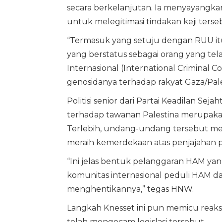
secara berkelanjutan. Ia menyayangka
untuk melegitimasi tindakan keji terse
“Termasuk yang setuju dengan RUU itu
yang berstatus sebagai orang yang t
Internasional (International Criminal
genosidanya terhadap rakyat Gaza/Pale
Politisi senior dari Partai Keadilan Se
terhadap tawanan Palestina merupakan
Terlebih, undang-undang tersebut m
meraih kemerdekaan atas penjajahan pa
“Ini jelas bentuk pelanggaran HAM yan
komunitas internasional peduli HAM d
menghentikannya,” tegas HNW.
Langkah Knesset ini pun memicu reaks
telah mengecam legislasi tersebut.