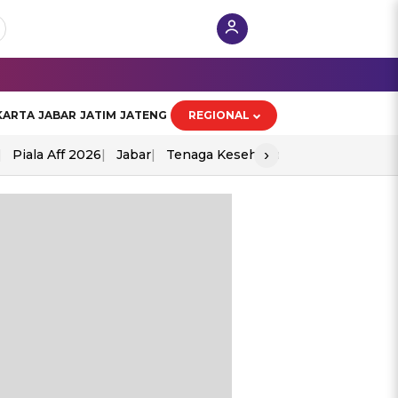
KARTA
JABAR
JATIM
JATENG
REGIONAL
›
Piala Aff 2026
Jabar
Tenaga Kesehatan
Ppad