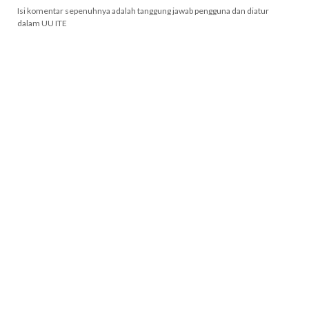
Isi komentar sepenuhnya adalah tanggung jawab pengguna dan diatur
dalam UU ITE