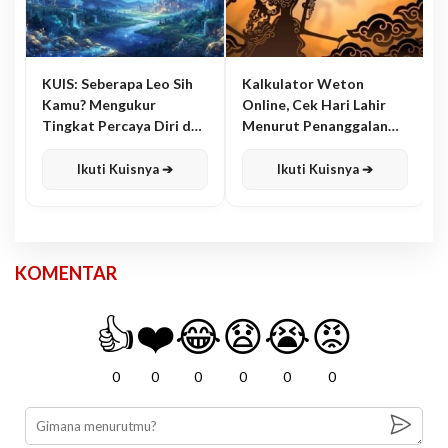
KUIS: Seberapa Leo Sih
Kalkulator Weton
Kamu? Mengukur
Online, Cek Hari Lahir
Tingkat Percaya Diri dan
Menurut Penanggalan
Karisma
Jawa
Ikuti Kuisnya ➔
Ikuti Kuisnya ➔
KOMENTAR
👍
❤️
😂
😧
😭
😡
0
0
0
0
0
0