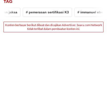
TAG
an jaksa
# pemerasan sertifikasi K3
# immanuel ebeneze