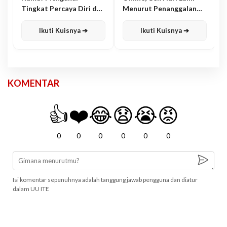
Tingkat Percaya Diri dan
Menurut Penanggalan
Karisma
Jawa
Ikuti Kuisnya ➔
Ikuti Kuisnya ➔
KOMENTAR
👍
❤️
😂
😧
😭
😡
0
0
0
0
0
0
Isi komentar sepenuhnya adalah tanggung jawab pengguna dan diatur
dalam UU ITE