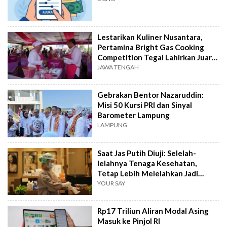
Lestarikan Kuliner Nusantara,
Pertamina Bright Gas Cooking
Competition Tegal Lahirkan Juara
Baru
JAWA TENGAH
Gebrakan Bentor Nazaruddin:
Misi 50 Kursi PRI dan Sinyal
Barometer Lampung
LAMPUNG
Saat Jas Putih Diuji: Selelah-
lelahnya Tenaga Kesehatan,
Tetap Lebih Melelahkan Jadi
Pasien
YOUR SAY
Rp17 Triliun Aliran Modal Asing
Masuk ke Pinjol RI