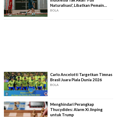
Indonesia Tak Akan 'Full
Naturalisasi', Libatkan Pemain
Lokal Potensial
BOLA
Carlo Ancelotti Targetkan Timnas
Brasil Juara Piala Dunia 2026
BOLA
Menghindari Perangkap
Thucydides: Alarm Xi Jinping
untuk Trump