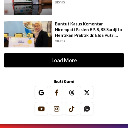
BISNIS
Buntut Kasus Komentar
Nirempati Pasien BPJS, RS Sardjito
Hentikan Praktik dr. Elda Putri
Rahard
VIDEO
Load More
Ikuti Kami