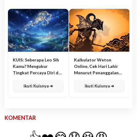
KUIS: Seberapa Leo Sih
Kalkulator Weton
Kamu? Mengukur
Online, Cek Hari Lahir
Tingkat Percaya Diri dan
Menurut Penanggalan
Karisma
Jawa
Ikuti Kuisnya ➔
Ikuti Kuisnya ➔
KOMENTAR
👍
❤️
😂
😧
😭
😡