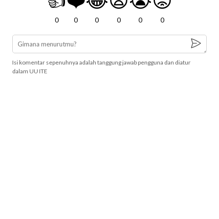
0
0
0
0
0
0
Isi komentar sepenuhnya adalah tanggung jawab pengguna dan diatur
dalam UU ITE