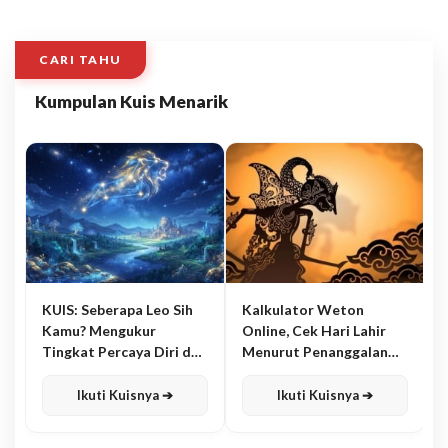
CARI TAHU
Kumpulan Kuis Menarik
KUIS: Seberapa Leo Sih
Kalkulator Weton
Kamu? Mengukur
Online, Cek Hari Lahir
Tingkat Percaya Diri dan
Menurut Penanggalan
Karisma
Jawa
Ikuti Kuisnya ➔
Ikuti Kuisnya ➔