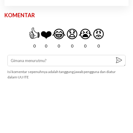
KOMENTAR
👍
❤️
😂
😧
😭
😡
0
0
0
0
0
0
Isi komentar sepenuhnya adalah tanggung jawab pengguna dan diatur
dalam UU ITE