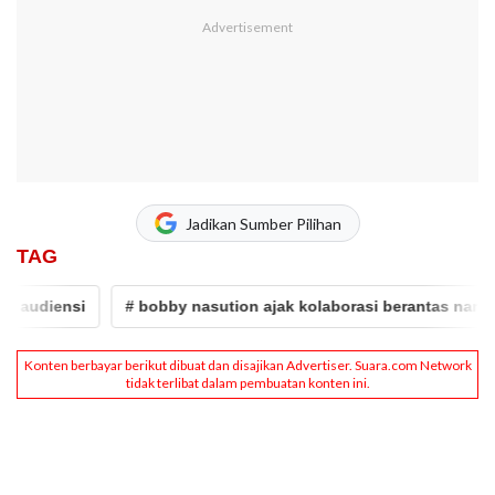
Jadikan Sumber Pilihan
TAG
udiensi
# bobby nasution ajak kolaborasi berantas narkoba