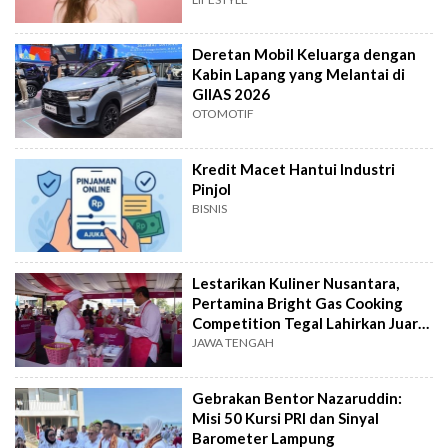
Deretan Mobil Keluarga dengan
Kabin Lapang yang Melantai di
GIIAS 2026
OTOMOTIF
Kredit Macet Hantui Industri
Pinjol
BISNIS
Lestarikan Kuliner Nusantara,
Pertamina Bright Gas Cooking
Competition Tegal Lahirkan Juara
Baru
JAWA TENGAH
Gebrakan Bentor Nazaruddin:
Misi 50 Kursi PRI dan Sinyal
Barometer Lampung