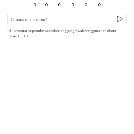
0
0
0
0
0
0
Isi komentar sepenuhnya adalah tanggung jawab pengguna dan diatur
dalam UU ITE