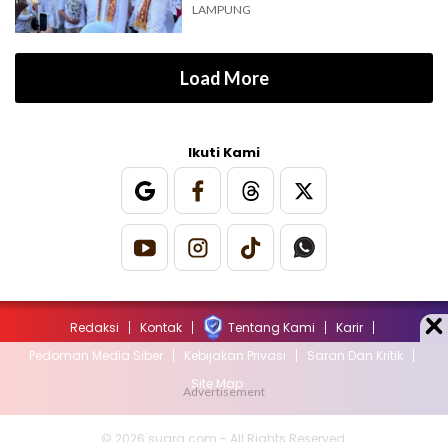
LAMPUNG
Load More
Ikuti Kami
Redaksi
Kontak
Tentang Kami
Karir
Pedoman Media Siber
Kebijakan Privasi
Saran Dan Kritik
Site Map
© 2026 suara.com - All Rights Reserved.