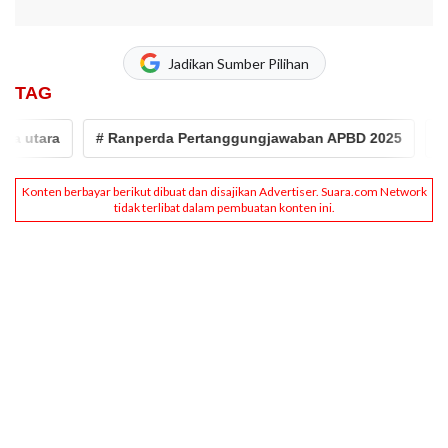
Jadikan Sumber Pilihan
TAG
utara
# Ranperda Pertanggungjawaban APBD 2025
# bob