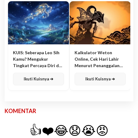
KUIS: Seberapa Leo Sih
Kalkulator Weton
Kamu? Mengukur
Online, Cek Hari Lahir
Tingkat Percaya Diri dan
Menurut Penanggalan
Karisma
Jawa
Ikuti Kuisnya ➔
Ikuti Kuisnya ➔
KOMENTAR
👍
❤️
😂
😧
😭
😡