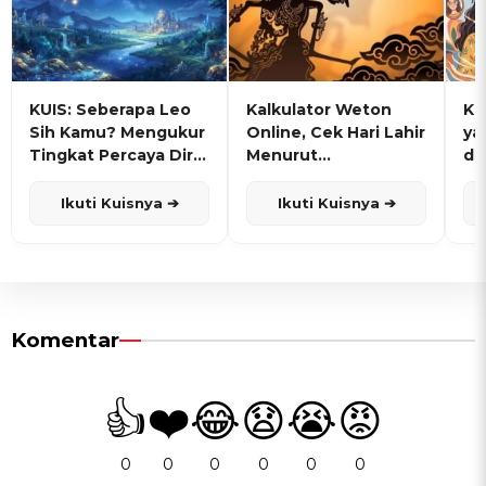
KUIS: Seberapa Leo
Kalkulator Weton
KU
Sih Kamu? Mengukur
Online, Cek Hari Lahir
ya
Tingkat Percaya Diri
Menurut
de
dan Karisma
Penanggalan Jawa
Ikuti Kuisnya ➔
Ikuti Kuisnya ➔
Komentar
👍
❤️
😂
😧
😭
😡
0
0
0
0
0
0