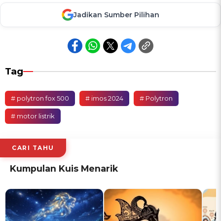
Jadikan Sumber Pilihan
Tag
# polytron fox 500
# imos 2024
# Polytron
# motor listrik
CARI TAHU
Kumpulan Kuis Menarik