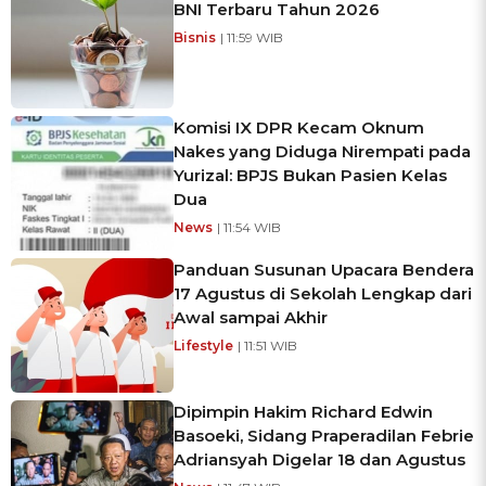
BNI Terbaru Tahun 2026
Bisnis
| 11:59 WIB
Komisi IX DPR Kecam Oknum
Nakes yang Diduga Nirempati pada
Yurizal: BPJS Bukan Pasien Kelas
Dua
News
| 11:54 WIB
Panduan Susunan Upacara Bendera
17 Agustus di Sekolah Lengkap dari
Awal sampai Akhir
Lifestyle
| 11:51 WIB
Dipimpin Hakim Richard Edwin
Basoeki, Sidang Praperadilan Febrie
Adriansyah Digelar 18 dan Agustus