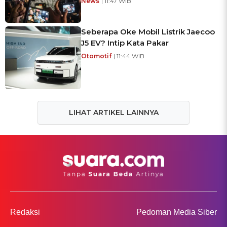
News
| 11:47 WIB
Seberapa Oke Mobil Listrik Jaecoo
J5 EV? Intip Kata Pakar
Otomotif
| 11:44 WIB
LIHAT ARTIKEL LAINNYA
Redaksi
Pedoman Media Siber