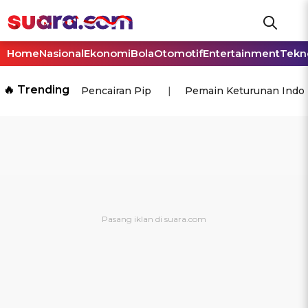
Home
Nasional
Ekonomi
Bola
Otomotif
Entertainment
Tekn
🔥 Trending
Pencairan Pip
Pemain Keturunan Indo