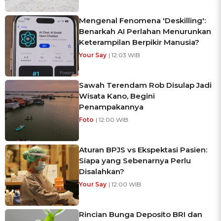
Mengenal Fenomena 'Deskilling':
Benarkah AI Perlahan Menurunkan
Keterampilan Berpikir Manusia?
Your Say
| 12:03 WIB
Sawah Terendam Rob Disulap Jadi
Wisata Kano, Begini
Penampakannya
Foto
| 12:00 WIB
Aturan BPJS vs Ekspektasi Pasien:
Siapa yang Sebenarnya Perlu
Disalahkan?
Your Say
| 12:00 WIB
Rincian Bunga Deposito BRI dan