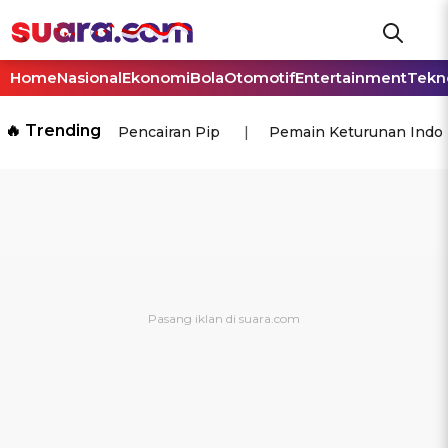
Home
Nasional
Ekonomi
Bola
Otomotif
Entertainment
Tekn
🔥 Trending
Pencairan Pip
Pemain Keturunan Indo