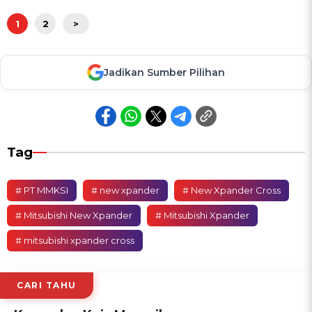
1
2
>
Jadikan Sumber Pilihan
Tag
# PT MMKSI
# new xpander
# New Xpander Cross
# Mitsubishi New Xpander
# Mitsubishi Xpander
# mitsubishi xpander cross
CARI TAHU