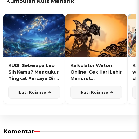
Kumpulan Kuis Menarik
KUIS: Seberapa Leo
Kalkulator Weton
KU
Sih Kamu? Mengukur
Online, Cek Hari Lahir
ya
Tingkat Percaya Diri
Menurut
de
dan Karisma
Penanggalan Jawa
Ikuti Kuisnya ➔
Ikuti Kuisnya ➔
Komentar