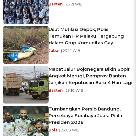
Banten
| 23:21 WIB
Usut Mutilasi Depok, Polisi
Temukan HP Pelaku Tergabung
dalam Grup Komunitas Gay
Jabar
| 23:14 WIB
Macet Jalur Bojonegara Bikin Sopir
Angkot Merugi, Pemprov Banten
Janjikan Keputusan Baru 4 Hari Lagi
Banten
| 23:10 WIB
Tumbangkan Persib Bandung,
Persebaya Surabaya Juara Piala
Presiden 2026
Bola
| 23:08 WIB