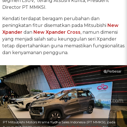
segmen LSUV," terang Atsushi Kurita, President
Director PT MMKSI.
Kendati terdapat beragam perubahan dan
peningkatan fitur disematkan pada Mitsubishi
New
Xpander
dan
New Xpander Cross
, namun dimensi
yang menjadi salah satu keunggulan seri Xpander
tetap dipertahankan guna memastikan fungsionalitas
dan kenyamanan pengguna.
Perbesar
PT Mitsubishi Motors Krama Yudha Sales Indonesia (PT MMKSI), pada