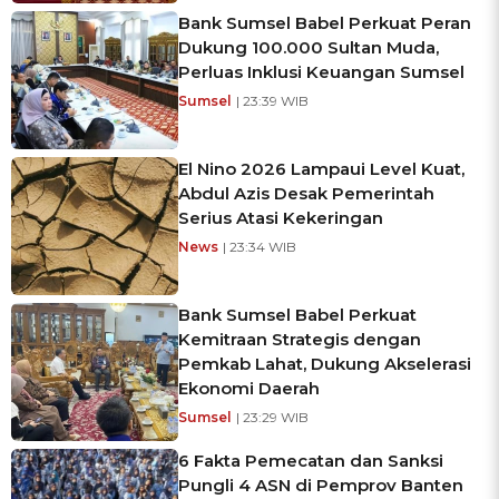
Bank Sumsel Babel Perkuat Peran
Dukung 100.000 Sultan Muda,
Perluas Inklusi Keuangan Sumsel
Sumsel
| 23:39 WIB
El Nino 2026 Lampaui Level Kuat,
Abdul Azis Desak Pemerintah
Serius Atasi Kekeringan
News
| 23:34 WIB
Bank Sumsel Babel Perkuat
Kemitraan Strategis dengan
Pemkab Lahat, Dukung Akselerasi
Ekonomi Daerah
Sumsel
| 23:29 WIB
6 Fakta Pemecatan dan Sanksi
Pungli 4 ASN di Pemprov Banten