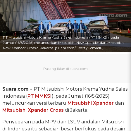
PT Mitsubishi Motors Krama Yudha Sales Indonesia (PT MMKSI), pada
Jumat (16/5/2025) meluncurkan Mitsubishi New Xpander dan Mitsubishi
New Xpander Cross di Jakarta. [Suara.com/Liberty Jemadu]
Suara.com -
PT Mitsubishi Motors Krama Yudha Sales
Indonesia (
PT MMKSI
), pada Jumat (16/5/2025)
meluncurkan versi terbaru
Mitsubishi Xpander
dan
Mitsubishi Xpander Cross
di Jakarta.
Penyegaran pada MPV dan LSUV andalan Mitsubishi
di Indonesia itu sebagian besar berfokus pada desain