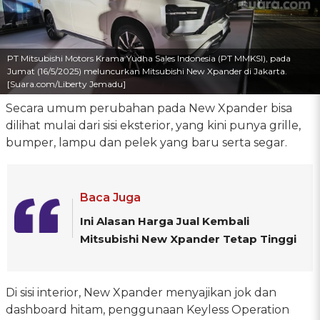
PT Mitsubishi Motors Krama Yudha Sales Indonesia (PT MMKSI), pada
Jumat (16/5/2025) meluncurkan Mitsubishi New Xpander di Jakarta.
[Suara.com/Liberty Jemadu]
Secara umum perubahan pada New Xpander bisa
dilihat mulai dari sisi eksterior, yang kini punya grille,
bumper, lampu dan pelek yang baru serta segar.
Baca Juga
Ini Alasan Harga Jual Kembali
Mitsubishi New Xpander Tetap Tinggi
Di sisi interior, New Xpander menyajikan jok dan
dashboard hitam, penggunaan Keyless Operation