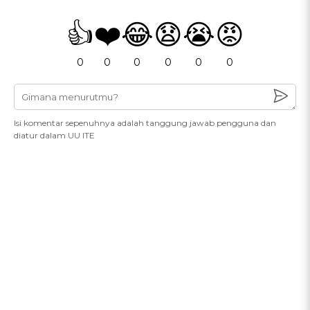
👍
❤️
😂
😧
😭
😡
0
0
0
0
0
0
Isi komentar sepenuhnya adalah tanggung jawab pengguna dan
diatur dalam UU ITE