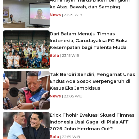
ke Atas, Bawah, dan Samping
News
| 23:29 WIB
Dari Batam Menuju Timnas
Indonesia, Garudayaksa FC Buka
Kesempatan bagi Talenta Muda
Bola
| 23:15 WIB
Tak Berdiri Sendiri, Pengamat Unas
Endus Ada Sosok Berpengaruh di
Kasus Eks Jampidsus
News
| 23:05 WIB
Erick Thohir Evaluasi Skuad Timnas
Indonesia Usai Gagal di Piala AFF
2026, John Herdman Out?
Bola
| 22:59 WIB