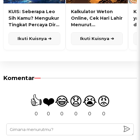
KUIS: Seberapa Leo
Kalkulator Weton
KU
Sih Kamu? Mengukur
Online, Cek Hari Lahir
ya
Tingkat Percaya Diri
Menurut
de
dan Karisma
Penanggalan Jawa
Ikuti Kuisnya ➔
Ikuti Kuisnya ➔
Komentar
👍
❤️
😂
😧
😭
😡
0
0
0
0
0
0