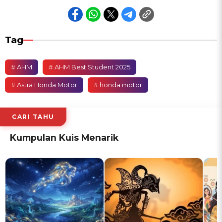
Tag
# AHM
# AHM Best Student 2025
# Astra Honda Motor
# honda motor
CARI TAHU
Kumpulan Kuis Menarik