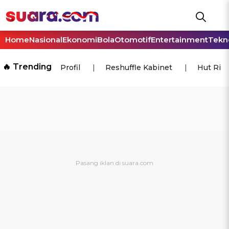
Home
Nasional
Ekonomi
Bola
Otomotif
Entertainment
Tekn
🔥 Trending
Profil
Reshuffle Kabinet
Hut Ri