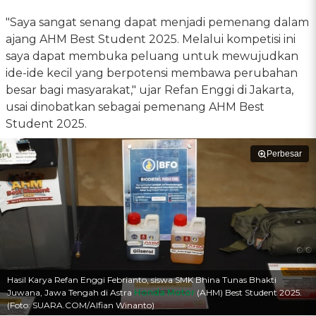
"Saya sangat senang dapat menjadi pemenang dalam
ajang AHM Best Student 2025. Melalui kompetisi ini
saya dapat membuka peluang untuk mewujudkan
ide-ide kecil yang berpotensi membawa perubahan
besar bagi masyarakat," ujar Refan Enggi di Jakarta,
usai dinobatkan sebagai pemenang AHM Best
Student 2025.
Perbesar
Hasil Karya Refan Enggi Febrianto, siswa SMK Bhina Tunas Bhakti
Juwana, Jawa Tengah di Astra
Honda Motor
(AHM) Best Student 2025.
(Foto: SUARA.COM/Alfian Winanto)