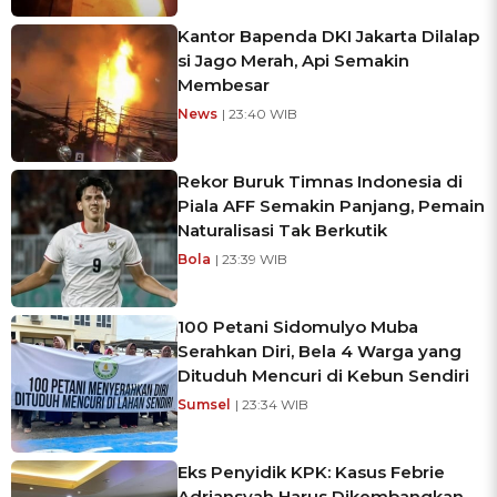
Kantor Bapenda DKI Jakarta Dilalap
si Jago Merah, Api Semakin
Membesar
News
| 23:40 WIB
Rekor Buruk Timnas Indonesia di
Piala AFF Semakin Panjang, Pemain
Naturalisasi Tak Berkutik
Bola
| 23:39 WIB
100 Petani Sidomulyo Muba
Serahkan Diri, Bela 4 Warga yang
Dituduh Mencuri di Kebun Sendiri
Sumsel
| 23:34 WIB
Eks Penyidik KPK: Kasus Febrie
Adriansyah Harus Dikembangkan