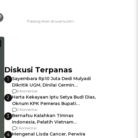
Diskusi Terpanas
Sayembara Rp10 Juta Dedi Mulyadi
1
Dikritik UGM, Dinilai Cermin
Gagalnya Negara Jamin Keamanan
6 Komentar
Harta Kekayaan Iptu Setya Budi Dias,
2
Oknum KPK Pemeras Bupati
Pemalang
2 Komentar
Bernafsu Kalahkan Timnas
3
Indonesia, Pelatih Vietnam
Berencana Pakai Jimat di Pakansari
1 Komentar
Mengenal Lisda Cancer, Perwira
4