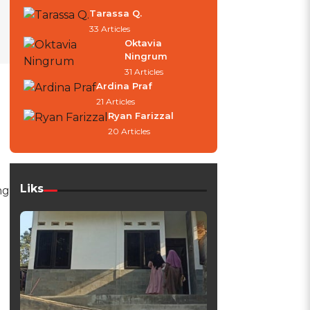
Tarassa Q.
33 Articles
Oktavia
Ningrum
31 Articles
Ardina Praf
21 Articles
Ryan Farizzal
20 Articles
Liks
ng