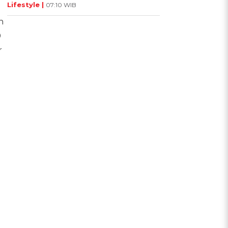
Lifestyle |
07:10 WIB
n
0
r