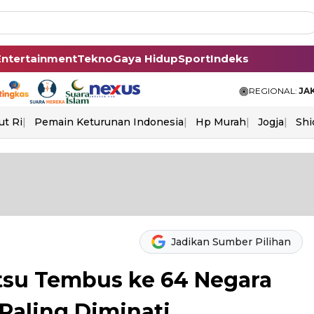
Entertainment
Tekno
Gaya Hidup
Sport
Indeks
REGIONAL:
JA
ut Ri
Pemain Keturunan Indonesia
Hp Murah
Jogja
Shi
Jadikan Sumber Pilihan
tsu Tembus ke 64 Negara
Paling Diminati