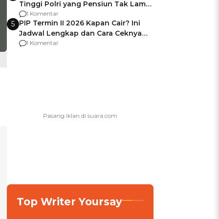
Tinggi Polri yang Pensiun Tak Lama
Usai Jadi Brigjen
1 Komentar
PIP Termin II 2026 Kapan Cair? Ini
5
Jadwal Lengkap dan Cara Ceknya
agar Dana Tidak Hangus!
1 Komentar
Top Writer Yoursay