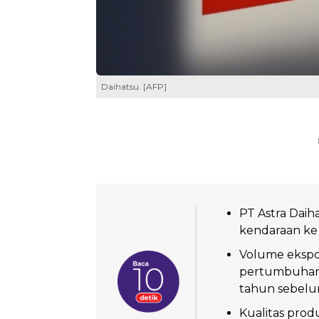
Daihatsu. [AFP]
PT Astra Daih
kendaraan ke 
Volume ekspor
pertumbuhan s
tahun sebelu
Kualitas prod