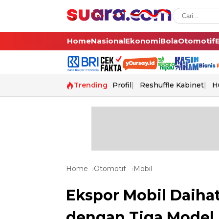
Home
Nasional
Ekonomi
Bola
Otomotif
Trending
Profil
Reshuffle Kabinet
H
Home
Otomotif
Mobil
Ekspor Mobil Daiha
dengan Tiga Model 