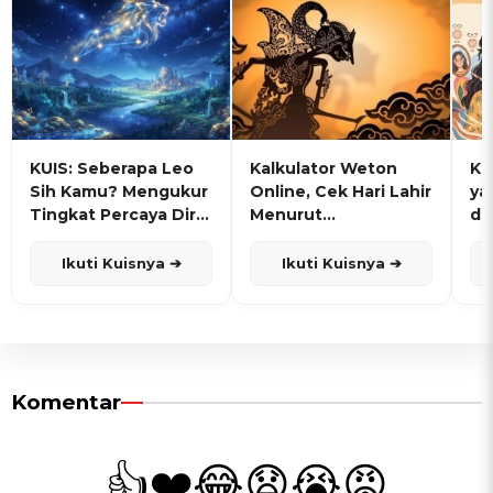
KUIS: Seberapa Leo
Kalkulator Weton
KU
Sih Kamu? Mengukur
Online, Cek Hari Lahir
ya
Tingkat Percaya Diri
Menurut
de
dan Karisma
Penanggalan Jawa
Ikuti Kuisnya ➔
Ikuti Kuisnya ➔
Komentar
👍
❤️
😂
😧
😭
😡