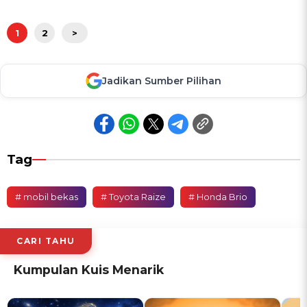
1
2
>
Jadikan Sumber Pilihan
Tag
# mobil bekas
# Toyota Raize
# Honda Brio
CARI TAHU
Kumpulan Kuis Menarik