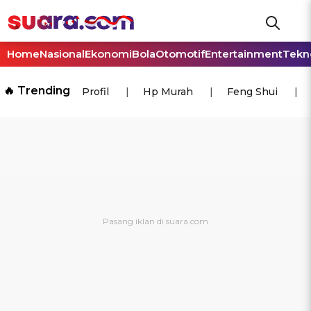
Home
Nasional
Ekonomi
Bola
Otomotif
Entertainment
Tekn
🔥 Trending
Profil
Hp Murah
Feng Shui