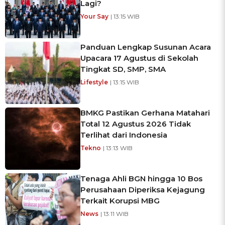
Lagi?
Your Say
| 13:15 WIB
Panduan Lengkap Susunan Acara
Upacara 17 Agustus di Sekolah
Tingkat SD, SMP, SMA
Lifestyle
| 13:15 WIB
BMKG Pastikan Gerhana Matahari
Total 12 Agustus 2026 Tidak
Terlihat dari Indonesia
Tekno
| 13:13 WIB
Tenaga Ahli BGN hingga 10 Bos
Perusahaan Diperiksa Kejagung
Terkait Korupsi MBG
News
| 13:11 WIB