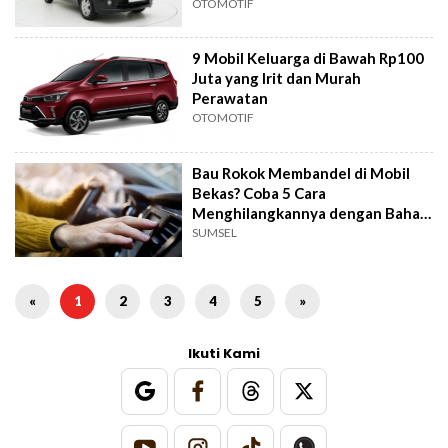
OTOMOTIF
9 Mobil Keluarga di Bawah Rp100
Juta yang Irit dan Murah
Perawatan
OTOMOTIF
Bau Rokok Membandel di Mobil
Bekas? Coba 5 Cara
Menghilangkannya dengan Bahan
Alami
SUMSEL
«
1
2
3
4
5
»
Ikuti Kami