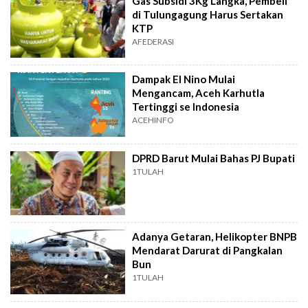
Gas Subsidi 3Kg Langka, Pembeli
di Tulungagung Harus Sertakan
KTP
AFEDERASI
Dampak El Nino Mulai
Mengancam, Aceh Karhutla
Tertinggi se Indonesia
ACEHINFO
DPRD Barut Mulai Bahas PJ Bupati
1TULAH
Adanya Getaran, Helikopter BNPB
Mendarat Darurat di Pangkalan
Bun
1TULAH