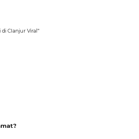
i CIanjur Viral"
amat?