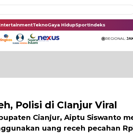
Entertainment
Tekno
Gaya Hidup
Sport
Indeks
REGIONAL:
JA
, Polisi di CIanjur Viral
abupaten Cianjur, Aiptu Siswanto 
ggunakan uang receh pecahan Rp1