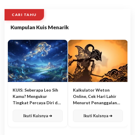
CARI TAHU
Kumpulan Kuis Menarik
KUIS: Seberapa Leo Sih
Kalkulator Weton
Kamu? Mengukur
Online, Cek Hari Lahir
Tingkat Percaya Diri dan
Menurut Penanggalan
Karisma
Jawa
Ikuti Kuisnya ➔
Ikuti Kuisnya ➔