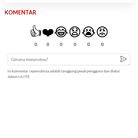
KOMENTAR
👍
❤️
😂
😧
😭
😡
0
0
0
0
0
0
Isi komentar sepenuhnya adalah tanggung jawab pengguna dan diatur
dalam UU ITE