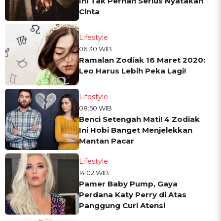
Ini Tak Pernah Serius Nyatakan
Cinta
Lifestyle
06:30 WIB
Ramalan Zodiak 16 Maret 2020:
Leo Harus Lebih Peka Lagi!
Lifestyle
08:50 WIB
Benci Setengah Mati! 4 Zodiak
Ini Hobi Banget Menjelekkan
Mantan Pacar
Lifestyle
14:02 WIB
Pamer Baby Pump, Gaya
Perdana Katy Perry di Atas
Panggung Curi Atensi