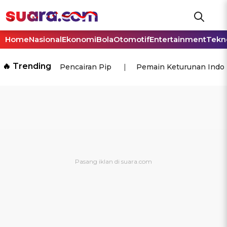
Home
Nasional
Ekonomi
Bola
Otomotif
Entertainment
Tekn
🔥 Trending
Pencairan Pip
Pemain Keturunan Indo