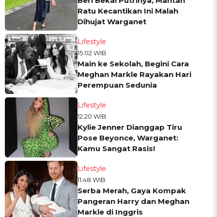
Beri Bekal Putrinya, Mantan
Ratu Kecantikan Ini Malah
Dihujat Warganet
Lifestyle
15:02 WIB
Main ke Sekolah, Begini Cara
Meghan Markle Rayakan Hari
Perempuan Sedunia
Lifestyle
12:20 WIB
Kylie Jenner Dianggap Tiru
Pose Beyonce, Warganet:
Kamu Sangat Rasis!
Lifestyle
11:48 WIB
Serba Merah, Gaya Kompak
Pangeran Harry dan Meghan
Markle di Inggris