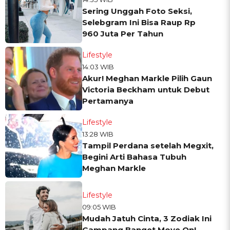
Sering Unggah Foto Seksi,
Selebgram Ini Bisa Raup Rp
960 Juta Per Tahun
Lifestyle
14:03 WIB
Akur! Meghan Markle Pilih Gaun
Victoria Beckham untuk Debut
Pertamanya
Lifestyle
13:28 WIB
Tampil Perdana setelah Megxit,
Begini Arti Bahasa Tubuh
Meghan Markle
Lifestyle
09:05 WIB
Mudah Jatuh Cinta, 3 Zodiak Ini
Gampang Banget Move On!