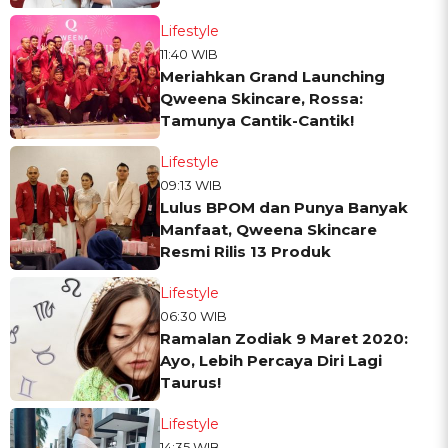
Lifestyle
11:40 WIB
Meriahkan Grand Launching
Qweena Skincare, Rossa:
Tamunya Cantik-Cantik!
Lifestyle
09:13 WIB
Lulus BPOM dan Punya Banyak
Manfaat, Qweena Skincare
Resmi Rilis 13 Produk
Lifestyle
06:30 WIB
Ramalan Zodiak 9 Maret 2020:
Ayo, Lebih Percaya Diri Lagi
Taurus!
Lifestyle
14:35 WIB