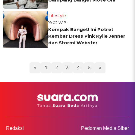
Lifestyle
19:02 WIB
Kompak Banget! Ini Potret
Kembar Dress Pink Kylie Jenner
dan Stormi Webster
«
1
2
3
4
5
»
Redaksi
Pedoman Media Siber