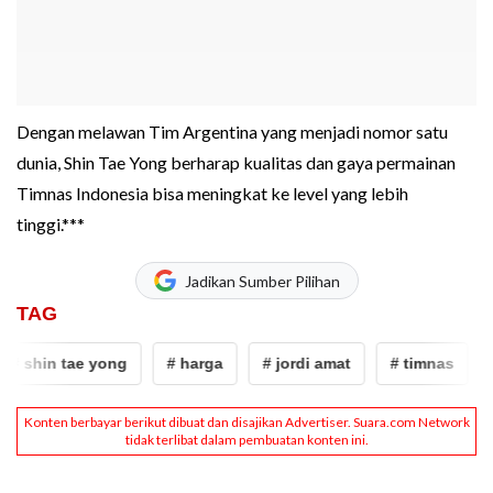
Dengan melawan Tim Argentina yang menjadi nomor satu
dunia, Shin Tae Yong berharap kualitas dan gaya permainan
Timnas Indonesia bisa meningkat ke level yang lebih
tinggi.***
Jadikan Sumber Pilihan
TAG
 shin tae yong
# harga
# jordi amat
# timnas
# 