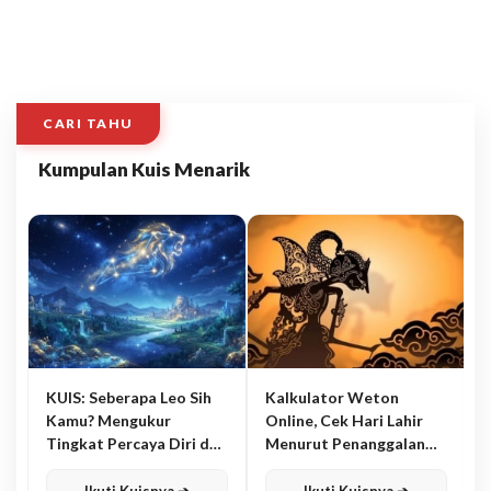
CARI TAHU
Kumpulan Kuis Menarik
KUIS: Seberapa Leo Sih
Kalkulator Weton
Kamu? Mengukur
Online, Cek Hari Lahir
Tingkat Percaya Diri dan
Menurut Penanggalan
Karisma
Jawa