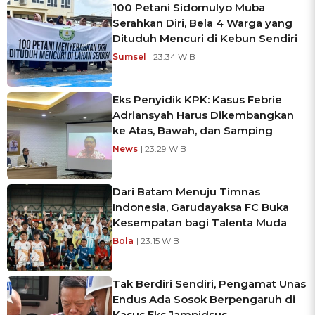
100 Petani Sidomulyo Muba
Serahkan Diri, Bela 4 Warga yang
Dituduh Mencuri di Kebun Sendiri
Sumsel
| 23:34 WIB
Eks Penyidik KPK: Kasus Febrie
Adriansyah Harus Dikembangkan
ke Atas, Bawah, dan Samping
News
| 23:29 WIB
Dari Batam Menuju Timnas
Indonesia, Garudayaksa FC Buka
Kesempatan bagi Talenta Muda
Bola
| 23:15 WIB
Tak Berdiri Sendiri, Pengamat Unas
Endus Ada Sosok Berpengaruh di
Kasus Eks Jampidsus