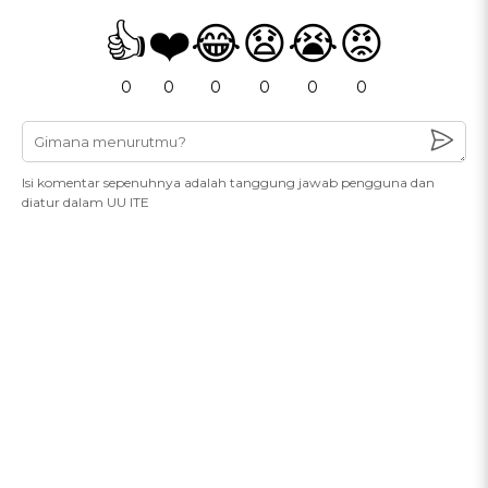
👍
❤️
😂
😧
😭
😡
0
0
0
0
0
0
Isi komentar sepenuhnya adalah tanggung jawab pengguna dan
diatur dalam UU ITE