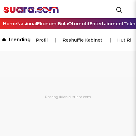
Home
Nasional
Ekonomi
Bola
Otomotif
Entertainment
Tekn
🔥 Trending
Profil
Reshuffle Kabinet
Hut Ri