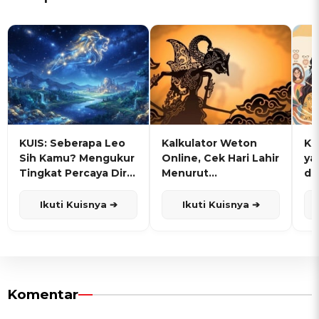
KUIS: Seberapa Leo
Kalkulator Weton
KU
Sih Kamu? Mengukur
Online, Cek Hari Lahir
ya
Tingkat Percaya Diri
Menurut
de
dan Karisma
Penanggalan Jawa
Ikuti Kuisnya ➔
Ikuti Kuisnya ➔
Komentar