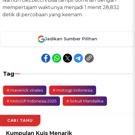
Namun Bezzecchi bisa tampil dominan dengan
mempertajam waktunya menjadi 1 menit 28,832
detik di percobaan yang keenam.
Jadikan Sumber Pilihan
Tag
# maverick vinales
# motogp indonesia
# MotoGP Indonesia 2025
# Sirkuit Mandalika
CARI TAHU
Kumpulan Kuis Menarik