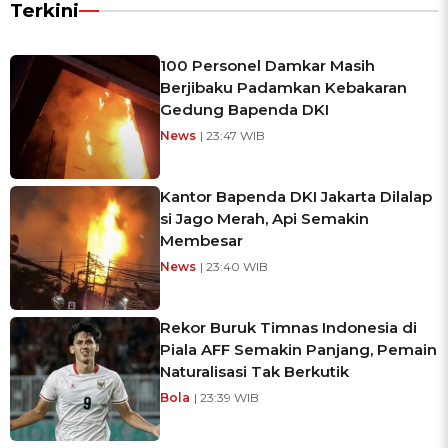
Terkini
100 Personel Damkar Masih
Berjibaku Padamkan Kebakaran
Gedung Bapenda DKI
News
| 23:47 WIB
Kantor Bapenda DKI Jakarta Dilalap
si Jago Merah, Api Semakin
Membesar
News
| 23:40 WIB
Rekor Buruk Timnas Indonesia di
Piala AFF Semakin Panjang, Pemain
Naturalisasi Tak Berkutik
Bola
| 23:39 WIB