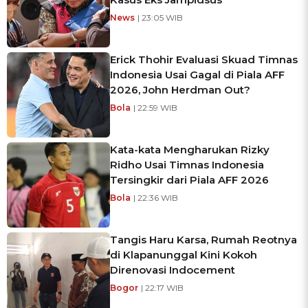
News
| 23:05 WIB
Erick Thohir Evaluasi Skuad Timnas
Indonesia Usai Gagal di Piala AFF
2026, John Herdman Out?
Bola
| 22:59 WIB
Kata-kata Mengharukan Rizky
Ridho Usai Timnas Indonesia
Tersingkir dari Piala AFF 2026
Bola
| 22:36 WIB
Tangis Haru Karsa, Rumah Reotnya
di Klapanunggal Kini Kokoh
Direnovasi Indocement
Bogor
| 22:17 WIB