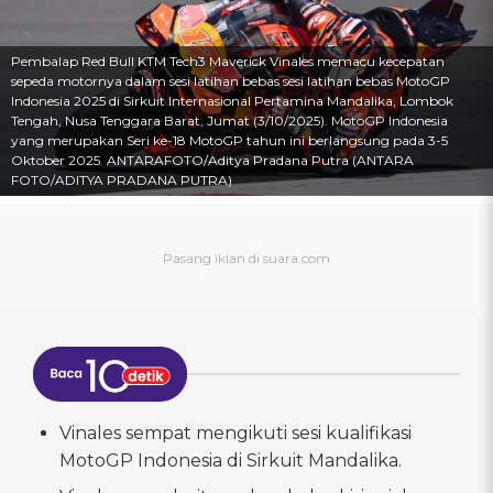
Pembalap Red Bull KTM Tech3 Maverick Vinales memacu kecepatan
sepeda motornya dalam sesi latihan bebas sesi latihan bebas MotoGP
Indonesia 2025 di Sirkuit Internasional Pertamina Mandalika, Lombok
Tengah, Nusa Tenggara Barat, Jumat (3/10/2025). MotoGP Indonesia
yang merupakan Seri ke-18 MotoGP tahun ini berlangsung pada 3-5
Oktober 2025. ANTARAFOTO/Aditya Pradana Putra (ANTARA
FOTO/ADITYA PRADANA PUTRA)
Vinales sempat mengikuti sesi kualifikasi
MotoGP Indonesia di Sirkuit Mandalika.