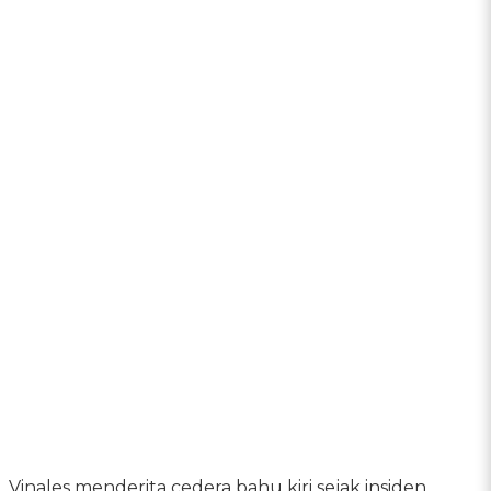
Vinales menderita cedera bahu kiri sejak insiden