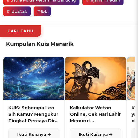
# IBL 2026
# IBL
CARI TAHU
Kumpulan Kuis Menarik
KUIS: Seberapa Leo
Kalkulator Weton
KU
Sih Kamu? Mengukur
Online, Cek Hari Lahir
ya
Tingkat Percaya Diri
Menurut
de
dan Karisma
Penanggalan Jawa
Ikuti Kuisnya ➔
Ikuti Kuisnya ➔