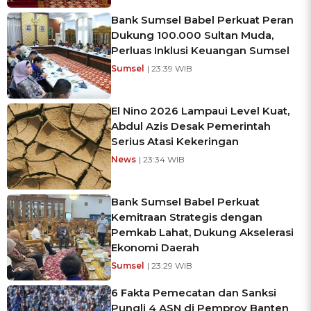
Bank Sumsel Babel Perkuat Peran
Dukung 100.000 Sultan Muda,
Perluas Inklusi Keuangan Sumsel
Sumsel
| 23:39 WIB
El Nino 2026 Lampaui Level Kuat,
Abdul Azis Desak Pemerintah
Serius Atasi Kekeringan
News
| 23:34 WIB
Bank Sumsel Babel Perkuat
Kemitraan Strategis dengan
Pemkab Lahat, Dukung Akselerasi
Ekonomi Daerah
Sumsel
| 23:29 WIB
6 Fakta Pemecatan dan Sanksi
Pungli 4 ASN di Pemprov Banten