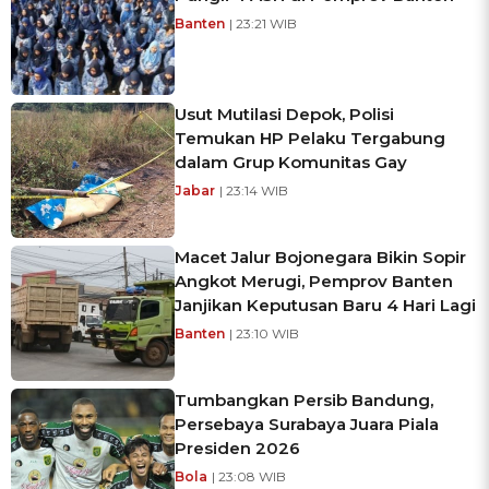
Banten
| 23:21 WIB
Usut Mutilasi Depok, Polisi
Temukan HP Pelaku Tergabung
dalam Grup Komunitas Gay
Jabar
| 23:14 WIB
Macet Jalur Bojonegara Bikin Sopir
Angkot Merugi, Pemprov Banten
Janjikan Keputusan Baru 4 Hari Lagi
Banten
| 23:10 WIB
Tumbangkan Persib Bandung,
Persebaya Surabaya Juara Piala
Presiden 2026
Bola
| 23:08 WIB