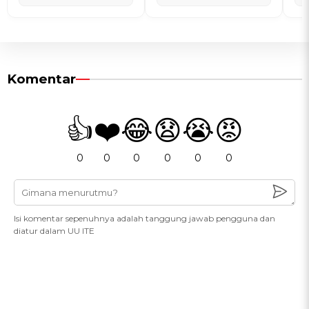
Komentar
👍
❤️
😂
😧
😭
😡
0
0
0
0
0
0
Isi komentar sepenuhnya adalah tanggung jawab pengguna dan
diatur dalam UU ITE