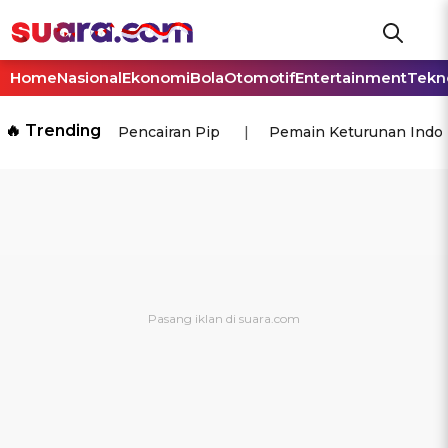
Home
Nasional
Ekonomi
Bola
Otomotif
Entertainment
Tekn
🔥 Trending
Pencairan Pip
Pemain Keturunan Indo