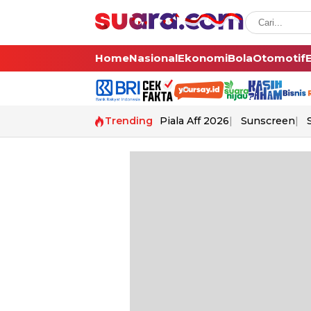
Home
Nasional
Ekonomi
Bola
Otomotif
Trending
Piala Aff 2026
Sunscreen