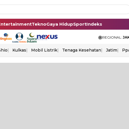
Entertainment
Tekno
Gaya Hidup
Sport
Indeks
REGIONAL:
JA
Shio
Kulkas
Mobil Listrik
Tenaga Kesehatan
Jatim
Pp