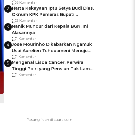
Gagalnya Negara Jamin Keamanan
6 Komentar
Harta Kekayaan Iptu Setya Budi Dias,
2
Oknum KPK Pemeras Bupati
Pemalang
2 Komentar
Nanik Mundur dari Kepala BGN, Ini
3
Alasannya
1 Komentar
Jose Mourinho Dikabarkan Ngamuk
4
Usai Aurelien Tchouameni Menuju
Manchester United
1 Komentar
Mengenal Lisda Cancer, Perwira
5
Tinggi Polri yang Pensiun Tak Lama
Usai Jadi Brigjen
1 Komentar