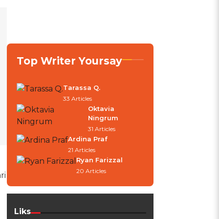
Top Writer Yoursay
Tarassa Q.
33 Articles
Oktavia
Ningrum
31 Articles
Ardina Praf
21 Articles
Ryan Farizzal
20 Articles
ri
Liks