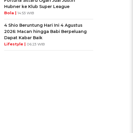
Fortuna Sittard Ogah Jual Justin
Hubner ke Klub Super League
Bola |
14:53 WIB
4 Shio Beruntung Hari Ini 4 Agustus
2026: Macan hingga Babi Berpeluang
Dapat Kabar Baik
Lifestyle |
06:23 WIB