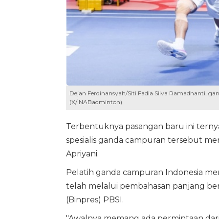
Dejan Ferdinansyah/Siti Fadia Silva Ramadhanti, ga
(X/INABadminton)
Terbentuknya pasangan baru ini ternyat
spesialis ganda campuran tersebut men
Apriyani.
Pelatih ganda campuran Indonesia men
telah melalui pembahasan panjang ber
(Binpres) PBSI.
"Awalnya memang ada permintaan dari