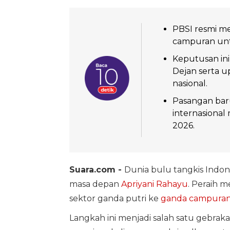
PBSI resmi m
campuran unt
Keputusan in
Dejan serta 
nasional.
Pasangan bar
internasional
2026.
Suara.com -
Dunia bulu tangkis Indon
masa depan
Apriyani Rahayu
. Peraih m
sektor ganda putri ke
ganda campura
Langkah ini menjadi salah satu gebra