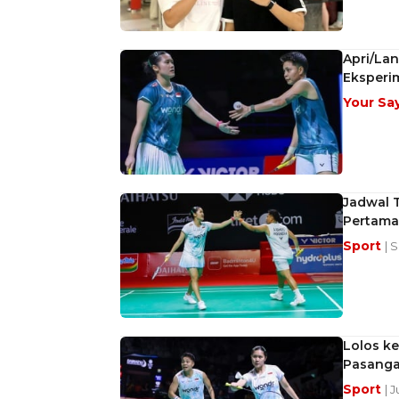
Apri/Lan
Eksperi
Your Sa
Jadwal T
Pertama,
Sport
| 
Lolos ke
Pasanga
Sport
| 