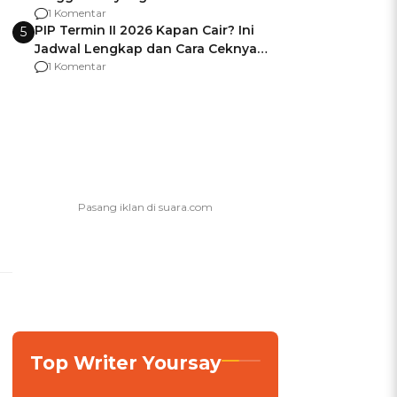
Usai Jadi Brigjen
1 Komentar
PIP Termin II 2026 Kapan Cair? Ini
5
Jadwal Lengkap dan Cara Ceknya
agar Dana Tidak Hangus!
1 Komentar
Top Writer Yoursay