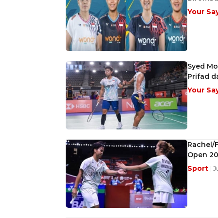
Your Sa
Syed Mod
Prifad 
Your Sa
Rachel/F
Open 20
Sport
| 