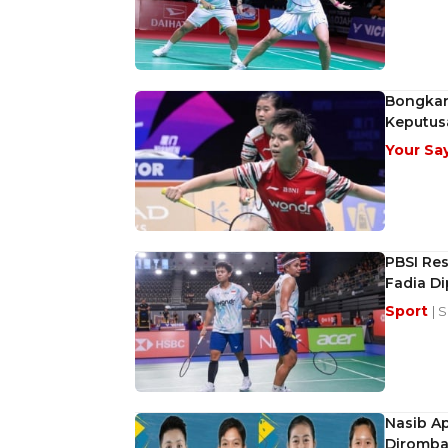
Bongkar 
Keputus
Your Sa
PBSI Res
Fadia Di
Sport
| 
Nasib Ap
Diromba