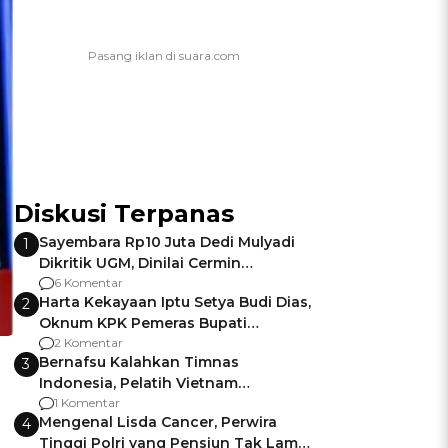
Diskusi Terpanas
Sayembara Rp10 Juta Dedi Mulyadi
1
Dikritik UGM, Dinilai Cermin
Gagalnya Negara Jamin Keamanan
6 Komentar
Harta Kekayaan Iptu Setya Budi Dias,
2
Oknum KPK Pemeras Bupati
Pemalang
2 Komentar
Bernafsu Kalahkan Timnas
3
Indonesia, Pelatih Vietnam
Berencana Pakai Jimat di Pakansari
1 Komentar
Mengenal Lisda Cancer, Perwira
4
Tinggi Polri yang Pensiun Tak Lama