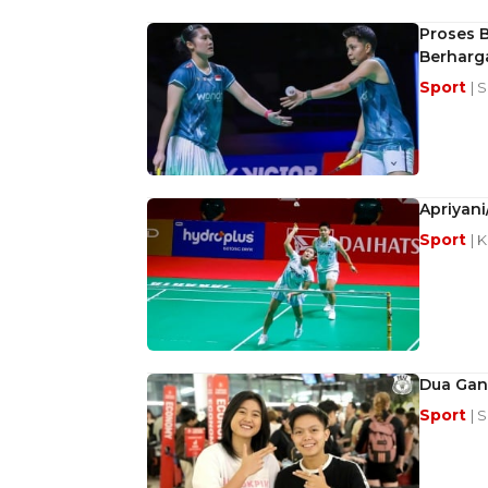
Proses B
Berharg
Sport
| 
Apriyani
Sport
| 
Dua Gan
Sport
| 