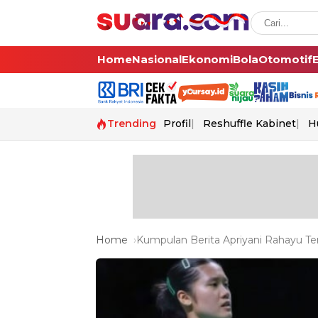
Home
Nasional
Ekonomi
Bola
Otomotif
Trending
Profil
Reshuffle Kabinet
H
Home
Kumpulan Berita Apriyani Rahayu Ter