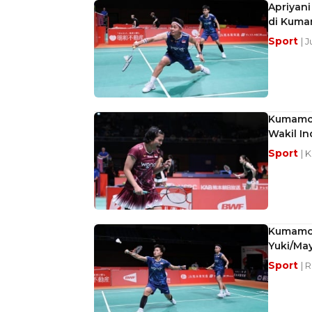
Apriyan
di Kuma
Sport
| 
Kumamoto
Wakil I
Sport
| 
Kumamoto
Yuki/May
Sport
| 