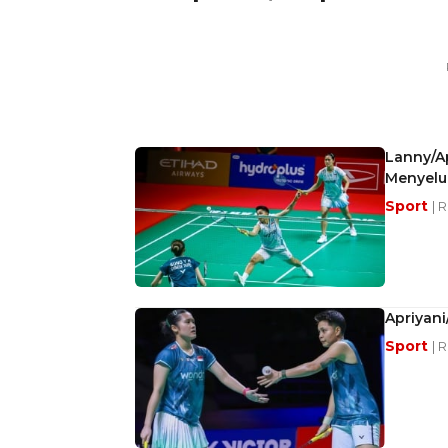
Lanny/Ap
Menyelu
Sport
| 
Apriyani
Sport
| 