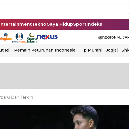
Entertainment
Tekno
Gaya Hidup
Sport
Indeks
REGIONAL:
JA
ut Ri
Pemain Keturunan Indonesia
Hp Murah
Jogja
Shi
baru Dan Terkini