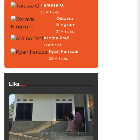
Tarassa Q.
33 Articles
Oktavia
Ningrum
31 Articles
Ardina Praf
21 Articles
Ryan Farizzal
20 Articles
Liks