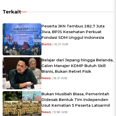
Terkait
Peserta JKN Tembus 282,7 Juta
Jiwa, BPJS Kesehatan Perkuat
Fondasi SDM Unggul Indonesia
Bisnis
| 16:01 WIB
Belajar dari Jepang hingga Belanda,
Calon Manajer KDMP Butuh Skill
Bisnis, Bukan Retret Fisik
News
| 18:31 WIB
Bukan Musibah Biasa, Pemerintah
Didesak Bentuk Tim Independen
Usut Kematian 5 Peserta Latsarmil
News
| 15:58 WIB