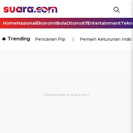
Home
Nasional
Ekonomi
Bola
Otomotif
Entertainment
Tekn
🔥 Trending
Pencairan Pip
Pemain Keturunan Indo