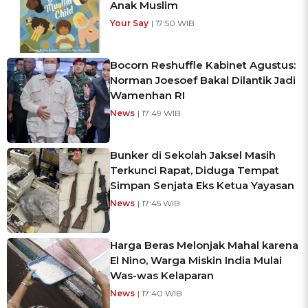
Anak Muslim
Your Say
| 17:50 WIB
Bocorn Reshuffle Kabinet Agustus:
Norman Joesoef Bakal Dilantik Jadi
Wamenhan RI
News
| 17:49 WIB
Bunker di Sekolah Jaksel Masih
Terkunci Rapat, Diduga Tempat
Simpan Senjata Eks Ketua Yayasan
News
| 17:45 WIB
Harga Beras Melonjak Mahal karena
El Nino, Warga Miskin India Mulai
Was-was Kelaparan
News
| 17:40 WIB