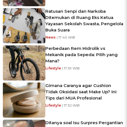
Ratusan Senpi dan Narkoba
Ditemukan di Ruang Eks Ketua
Yayasan Sekolah Swasta, Pengelola
Buka Suara
News
| 17:40 WIB
Perbedaan Rem Hidrolik vs
Mekanik pada Sepeda: Pilih yang
Mana?
Lifestyle
| 17:39 WIB
Gimana Caranya agar Cushion
Tidak Oksidasi saat Make Up? Ini
Tips dari MUA Profesional
Lifestyle
| 17:32 WIB
Ditanya soal Isu Surpres Pergantian