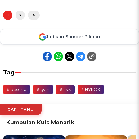
1
2
>
Jadikan Sumber Pilihan
Tag
# peserta
# gym
# fisik
# HYROX
CARI TAHU
Kumpulan Kuis Menarik