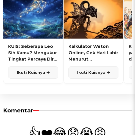
KUIS: Seberapa Leo
Kalkulator Weton
KU
Sih Kamu? Mengukur
Online, Cek Hari Lahir
ya
Tingkat Percaya Diri
Menurut
de
dan Karisma
Penanggalan Jawa
Ikuti Kuisnya ➔
Ikuti Kuisnya ➔
Komentar
👍
❤️
😂
😧
😭
😡