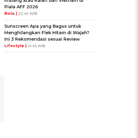
Imbang atau Kalah dari Vietnam di
Piala AFF 2026
Bola |
20:49 WIB
Sunscreen Apa yang Bagus untuk
Menghilangkan Flek Hitam di Wajah?
Ini 3 Rekomendasi sesuai Review
Lifestyle |
14:45 WIB