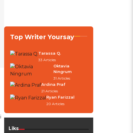
Top Writer Yoursay
Tarassa Q.
33 Articles
Oktavia
Ningrum
31 Articles
Ardina Praf
21 Articles
Ryan Farizzal
20 Articles
i
Liks