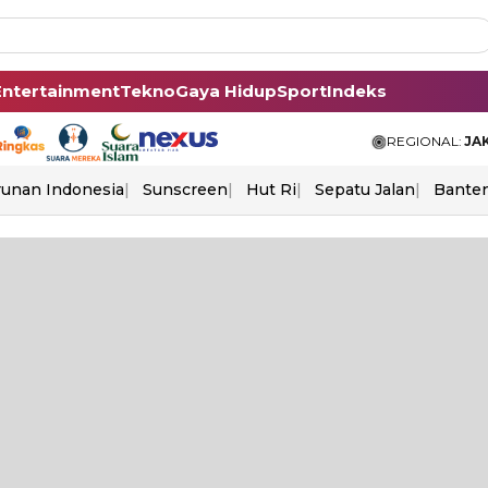
Entertainment
Tekno
Gaya Hidup
Sport
Indeks
REGIONAL:
JA
unan Indonesia
Sunscreen
Hut Ri
Sepatu Jalan
Bante