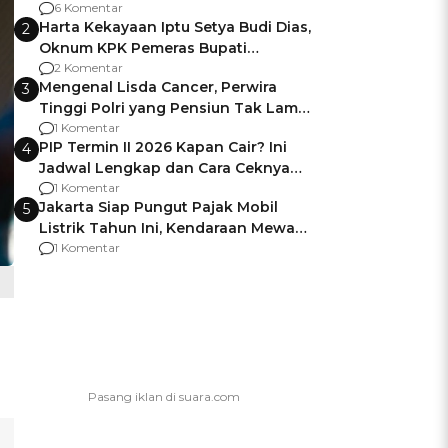
Gagalnya Negara Jamin Keamanan
6 Komentar
Harta Kekayaan Iptu Setya Budi Dias,
2
Oknum KPK Pemeras Bupati
Pemalang
2 Komentar
Mengenal Lisda Cancer, Perwira
3
Tinggi Polri yang Pensiun Tak Lama
Usai Jadi Brigjen
1 Komentar
PIP Termin II 2026 Kapan Cair? Ini
4
Jadwal Lengkap dan Cara Ceknya
agar Dana Tidak Hangus!
1 Komentar
Jakarta Siap Pungut Pajak Mobil
5
Listrik Tahun Ini, Kendaraan Mewah
Kena hingga 75% PKB
1 Komentar