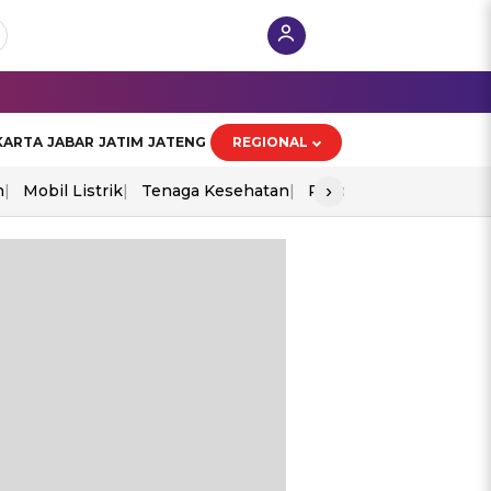
KARTA
JABAR
JATIM
JATENG
REGIONAL
›
n
Mobil Listrik
Tenaga Kesehatan
Piala Aff 2026
Ekono