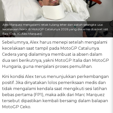
Alex Marquez mengalami retak tulang leher dan patah selangka usai
kecelakaan horor di MotoGP Catalunya 2026 yang diwarnai dua kali red
flag.[Dok. IG Alex Marquez]
Sebelumnya, Alex harus menepi setelah mengalami
kecelakaan saat tampil pada MotoGP Catalunya.
Cedera yang dialaminya membuat ia absen dalam
dua seri berikutnya, yakni MotoGP Italia dan MotoGP
Hungaria, guna menjalani proses pemulihan.
Kini kondisi Alex terus menunjukkan perkembangan
positif. Jika dinyatakan lolos pemeriksaan medis dan
tidak mengalami kendala saat mengikuti sesi latihan
bebas pertama (FP1), maka adik dari Marc Marquez
tersebut dipastikan kembali bersaing dalam balapan
MotoGP Ceko.