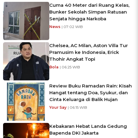
Cuma 40 Meter dari Ruang Kelas,
Bunker Sekolah Simpan Ratusan
Senjata hingga Narkoba
News
| 07:02 WIB
Chelsea, AC Milan, Aston Villa Tur
Pramusim ke Indonesia, Erick
Thohir Angkat Topi
Bola
| 06:25 WIB
Review Buku Ramadan Rain: Kisah
Hangat tentang Doa, Syukur, dan
Cinta Keluarga di Balik Hujan
Your Say
| 06:15 WIB
Kebakaran Hebat Landa Gedung
Bapenda DKI Jakarta