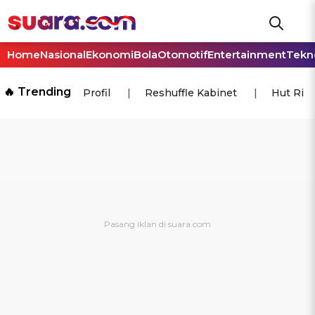
Home
Nasional
Ekonomi
Bola
Otomotif
Entertainment
Tekn
🔥 Trending
Profil
Reshuffle Kabinet
Hut Ri