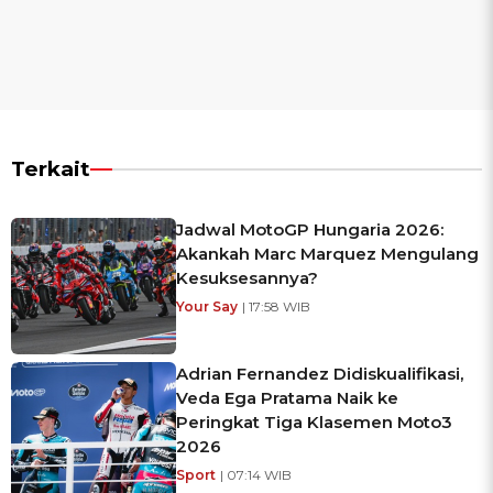
Terkait
Jadwal MotoGP Hungaria 2026:
Akankah Marc Marquez Mengulang
Kesuksesannya?
Your Say
| 17:58 WIB
Adrian Fernandez Didiskualifikasi,
Veda Ega Pratama Naik ke
Peringkat Tiga Klasemen Moto3
2026
Sport
| 07:14 WIB