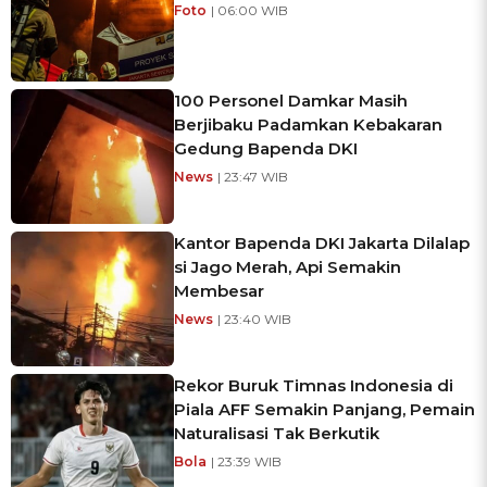
Foto
| 06:00 WIB
100 Personel Damkar Masih
Berjibaku Padamkan Kebakaran
Gedung Bapenda DKI
News
| 23:47 WIB
Kantor Bapenda DKI Jakarta Dilalap
si Jago Merah, Api Semakin
Membesar
News
| 23:40 WIB
Rekor Buruk Timnas Indonesia di
Piala AFF Semakin Panjang, Pemain
Naturalisasi Tak Berkutik
Bola
| 23:39 WIB