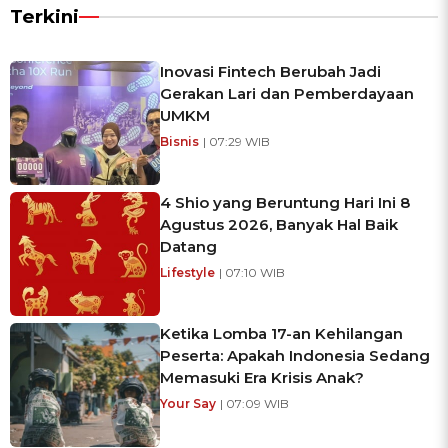
Terkini
Inovasi Fintech Berubah Jadi
Gerakan Lari dan Pemberdayaan
UMKM
Bisnis
| 07:29 WIB
4 Shio yang Beruntung Hari Ini 8
Agustus 2026, Banyak Hal Baik
Datang
Lifestyle
| 07:10 WIB
Ketika Lomba 17-an Kehilangan
Peserta: Apakah Indonesia Sedang
Memasuki Era Krisis Anak?
Your Say
| 07:09 WIB