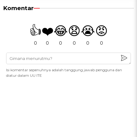
Komentar
👍
❤️
😂
😧
😭
😡
0
0
0
0
0
0
Isi komentar sepenuhnya adalah tanggung jawab pengguna dan
diatur dalam UU ITE