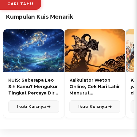
CARI TAHU
Kumpulan Kuis Menarik
KUIS: Seberapa Leo
Kalkulator Weton
KU
Sih Kamu? Mengukur
Online, Cek Hari Lahir
ya
Tingkat Percaya Diri
Menurut
de
dan Karisma
Penanggalan Jawa
Ikuti Kuisnya ➔
Ikuti Kuisnya ➔