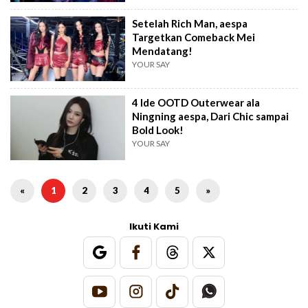
Setelah Rich Man, aespa
Targetkan Comeback Mei
Mendatang!
YOUR SAY
4 Ide OOTD Outerwear ala
Ningning aespa, Dari Chic sampai
Bold Look!
YOUR SAY
«
1
2
3
4
5
»
Ikuti Kami