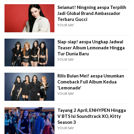
Selamat! Ningning aespa Terpilih
Jadi Global Brand Ambassador
Terbaru Gucci
YOUR SAY
Siap-siap! aespa Ungkap Jadwal
Teaser Album Lemonade Hingga
Tur Dunia Baru
YOUR SAY
Rilis Bulan Mei! aespa Umumkan
Comeback Full Album Kedua
'Lemonade'
YOUR SAY
Tayang 2 April, ENHYPEN Hingga
V BTS Isi Soundtrack XO, Kitty
Season 3
YOUR SAY