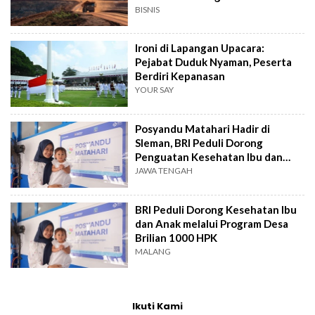
BISNIS
Ironi di Lapangan Upacara:
Pejabat Duduk Nyaman, Peserta
Berdiri Kepanasan
YOUR SAY
Posyandu Matahari Hadir di
Sleman, BRI Peduli Dorong
Penguatan Kesehatan Ibu dan
Anak
JAWA TENGAH
BRI Peduli Dorong Kesehatan Ibu
dan Anak melalui Program Desa
Brilian 1000 HPK
MALANG
Ikuti Kami