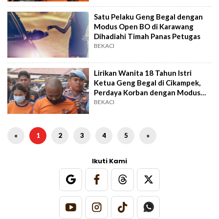
Satu Pelaku Geng Begal dengan
Modus Open BO di Karawang
Dihadiahi Timah Panas Petugas
BEKACI
Lirikan Wanita 18 Tahun Istri
Ketua Geng Begal di Cikampek,
Perdaya Korban dengan Modus
Open BO
BEKACI
«
1
2
3
4
5
»
Ikuti Kami