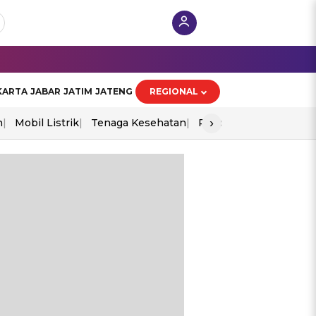
KARTA
JABAR
JATIM
JATENG
REGIONAL
›
n
Mobil Listrik
Tenaga Kesehatan
Piala Aff 2026
Ekono