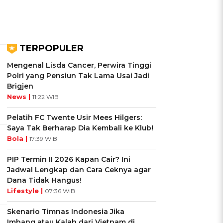
TERPOPULER
Mengenal Lisda Cancer, Perwira Tinggi
Polri yang Pensiun Tak Lama Usai Jadi
Brigjen
News |
11:22 WIB
Pelatih FC Twente Usir Mees Hilgers:
Saya Tak Berharap Dia Kembali ke Klub!
Bola |
17:39 WIB
PIP Termin II 2026 Kapan Cair? Ini
Jadwal Lengkap dan Cara Ceknya agar
Dana Tidak Hangus!
Lifestyle |
07:36 WIB
Skenario Timnas Indonesia Jika
Imbang atau Kalah dari Vietnam di