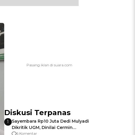
Diskusi Terpanas
Sayembara Rp10 Juta Dedi Mulyadi
1
Dikritik UGM, Dinilai Cermin
Gagalnya Negara Jamin Keamanan
6 Komentar