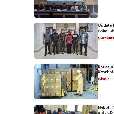
Update K
Bakal D
Surakar
Ekspansi
Kesehat
Bisnis
| 
Heboh! 
untuk D