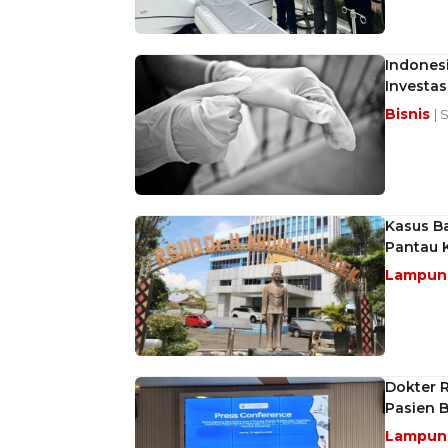
Indones
Investas
Bisnis
| 
Kasus B
Pantau 
Lampu
Dokter 
Pasien 
Lampu