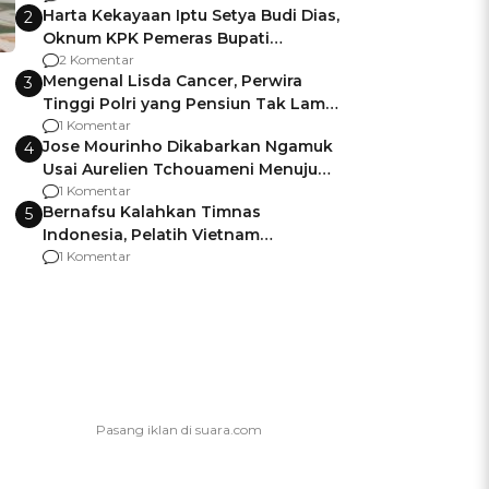
Harta Kekayaan Iptu Setya Budi Dias,
2
Oknum KPK Pemeras Bupati
Pemalang
2 Komentar
Mengenal Lisda Cancer, Perwira
3
Tinggi Polri yang Pensiun Tak Lama
Usai Jadi Brigjen
1 Komentar
Jose Mourinho Dikabarkan Ngamuk
4
Usai Aurelien Tchouameni Menuju
Manchester United
1 Komentar
Bernafsu Kalahkan Timnas
5
Indonesia, Pelatih Vietnam
Berencana Pakai Jimat di Pakansari
1 Komentar