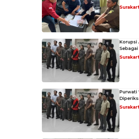
Surakar
Korupsi 
Sebagai
Surakar
Purwati 
Diperiks
Surakar