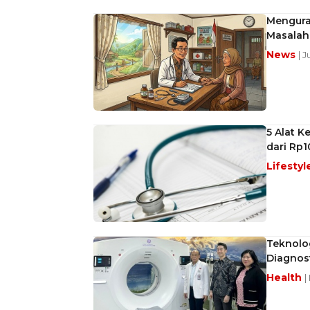
Mengurai
Masalah
News
| 
5 Alat K
dari Rp
Lifestyl
Teknolo
Diagnos
Health
|