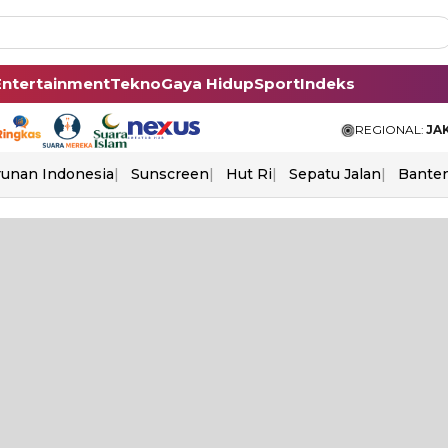
Entertainment
Tekno
Gaya Hidup
Sport
Indeks
REGIONAL:
JA
unan Indonesia
Sunscreen
Hut Ri
Sepatu Jalan
Bante