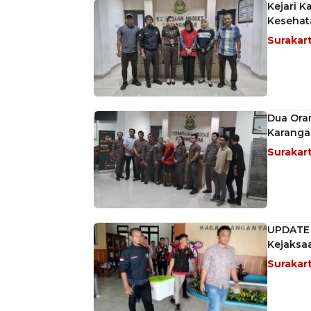
Kejari K
Kesehat
Surakar
Dua Ora
Karangan
Surakar
UPDATE K
Kejaksa
Surakar