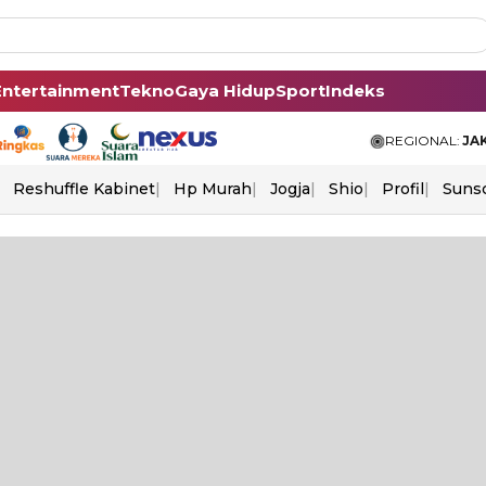
Entertainment
Tekno
Gaya Hidup
Sport
Indeks
REGIONAL:
JA
Reshuffle Kabinet
Hp Murah
Jogja
Shio
Profil
Suns