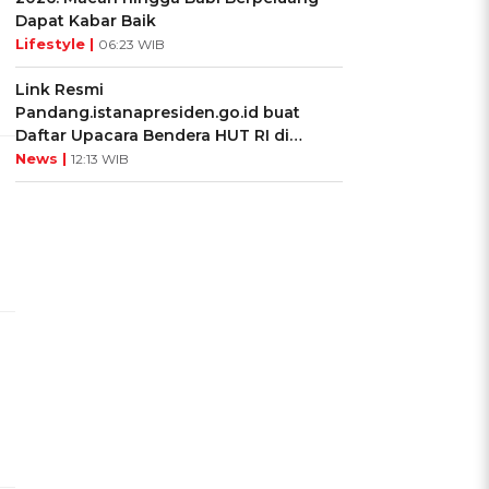
Dapat Kabar Baik
Lifestyle |
06:23 WIB
Link Resmi
Pandang.istanapresiden.go.id buat
Daftar Upacara Bendera HUT RI di
Istana Negara
News |
12:13 WIB