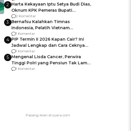
Harta Kekayaan Iptu Setya Budi Dias,
2
Oknum KPK Pemeras Bupati
Pemalang
2 Komentar
Bernafsu Kalahkan Timnas
3
Indonesia, Pelatih Vietnam
Berencana Pakai Jimat di Pakansari
1 Komentar
PIP Termin II 2026 Kapan Cair? Ini
4
Jadwal Lengkap dan Cara Ceknya
agar Dana Tidak Hangus!
1 Komentar
Mengenal Lisda Cancer, Perwira
5
Tinggi Polri yang Pensiun Tak Lama
Usai Jadi Brigjen
1 Komentar