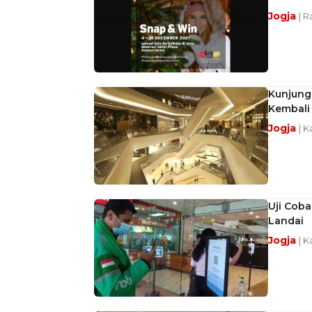
Jogja
| R
Kunjunga
Kembali
Jogja
| K
Uji Coba
Landai
Jogja
| K