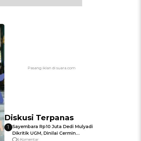
Diskusi Terpanas
Sayembara Rp10 Juta Dedi Mulyadi
1
Dikritik UGM, Dinilai Cermin
Gagalnya Negara Jamin Keamanan
6 Komentar