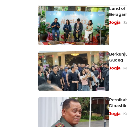
Land of 
Beragam 
Jogja
| S
Berkunju
Gudeg
Jogja
| M
Pernika
Dipasti
Jogja
| 