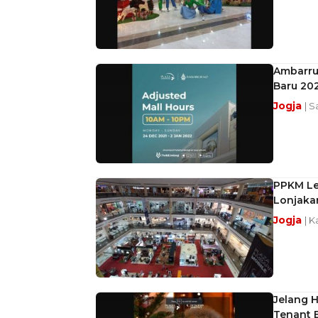
Ambarru
Baru 20
Jogja
| S
PPKM Le
Lonjaka
Jogja
| K
Jelang H
Tenant 