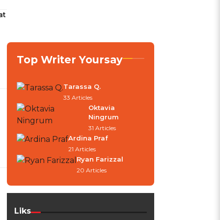
at
Top Writer Yoursay
Tarassa Q.
33 Articles
Oktavia
Ningrum
31 Articles
Ardina Praf
21 Articles
Ryan Farizzal
20 Articles
Liks