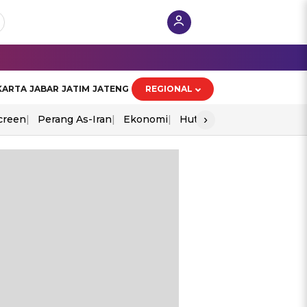
KARTA
JABAR
JATIM
JATENG
REGIONAL
›
creen
Perang As-Iran
Ekonomi
Hut Ri