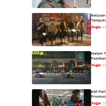
Ratusan
Tempuh 
Jogja
| K
Malam T
Pastika
Jogja
| S
Kali Pe
Promosi
Jogja
| S