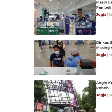
Masih Le
Pembeli
Jogja
| S
Dinkes S
Masing 
Jogja
| M
Angin Ke
Roboh
Jogja
| M