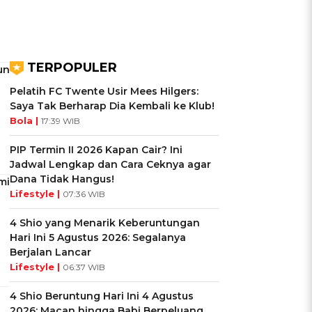
TERPOPULER
un
Pelatih FC Twente Usir Mees Hilgers:
Saya Tak Berharap Dia Kembali ke Klub!
Bola |
17:39 WIB
PIP Termin II 2026 Kapan Cair? Ini
Jadwal Lengkap dan Cara Ceknya agar
Dana Tidak Hangus!
mi
Lifestyle |
07:36 WIB
4 Shio yang Menarik Keberuntungan
Hari Ini 5 Agustus 2026: Segalanya
Berjalan Lancar
Lifestyle |
06:37 WIB
4 Shio Beruntung Hari Ini 4 Agustus
2026: Macan hingga Babi Berpeluang