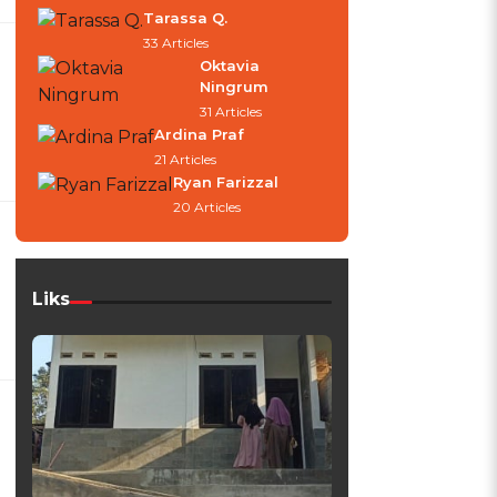
Tarassa Q.
33 Articles
Oktavia
Ningrum
31 Articles
Ardina Praf
21 Articles
Ryan Farizzal
20 Articles
Liks