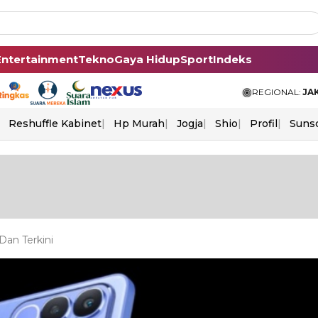
Entertainment
Tekno
Gaya Hidup
Sport
Indeks
REGIONAL:
JA
Reshuffle Kabinet
Hp Murah
Jogja
Shio
Profil
Suns
Dan Terkini