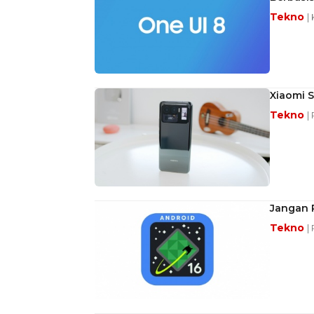
Tekno
|
Xiaomi S
Tekno
|
Jangan P
Tekno
|