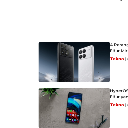
4 Perang
Fitur Mir
Tekno
|
HyperOS 
Fitur ya
Tekno
|