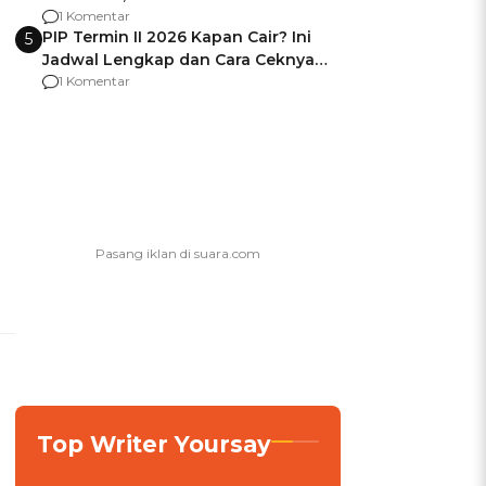
Berencana Pakai Jimat di Pakansari
1 Komentar
PIP Termin II 2026 Kapan Cair? Ini
5
Jadwal Lengkap dan Cara Ceknya
agar Dana Tidak Hangus!
1 Komentar
Top Writer Yoursay