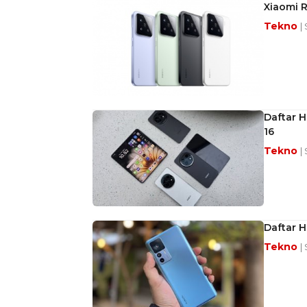
Xiaomi R
Tekno
|
Daftar 
16
Tekno
|
Daftar H
Tekno
|