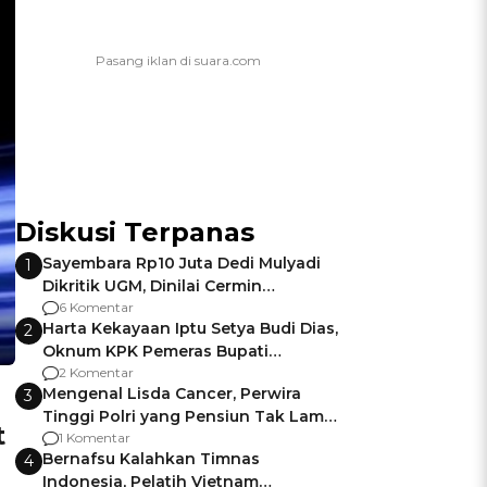
Diskusi Terpanas
Sayembara Rp10 Juta Dedi Mulyadi
1
Dikritik UGM, Dinilai Cermin
Gagalnya Negara Jamin Keamanan
6 Komentar
Harta Kekayaan Iptu Setya Budi Dias,
2
Oknum KPK Pemeras Bupati
Pemalang
2 Komentar
Mengenal Lisda Cancer, Perwira
3
Tinggi Polri yang Pensiun Tak Lama
t
Usai Jadi Brigjen
1 Komentar
Bernafsu Kalahkan Timnas
4
Indonesia, Pelatih Vietnam