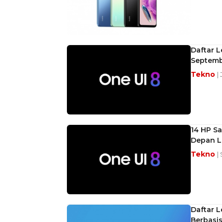
Daftar 
Septemb
Tekno
|
14 HP Sa
Depan L
Tekno
|
Daftar 
Berbasis