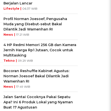
Berjalan Lancar
Lifestyle |
06:37 WIB
Profil Norman Joesoef, Pengusaha
Muda yang Disebut-sebut Bakal
Dilantik Jadi Wamenhan RI
News |
17:21 WIB
4 HP Redmi Memori 256 GB dan Kamera
Jernih Harga Rp1 Jutaan, Cocok untuk
Multitasking
Tekno |
09:29 WIB
Bocoran Reshuffle Kabinet Agustus:
Norman Joesoef Bakal Dilantik Jadi
Wamenhan RI
News |
17:49 WIB
Jalan Santai Cocoknya Pakai Sepatu
Apa? Ini 6 Produk Lokal yang Nyaman
Buat 17 Agustusan