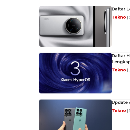
Daftar L
Tekno
|
Daftar H
Lengkap
Tekno
|
Update A
Tekno
|