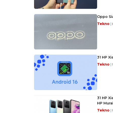
Oppo Sia
Tekno
|
31 HP Xi
Tekno
|
31 HP Xi
HP Mur
Tekno
|