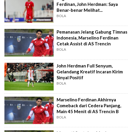
Ferdinan, John Herdman: Saya
Benar-benar Melihat...
BOLA
Pemanasan Jelang Gabung Timnas
Indonesia, Marselino Ferdinan
Cetak Assist di AS Trencin
BOLA
John Herdman Full Senyum,
Gelandang Kreatif Incaran Kirim
Sinyal Positif
BOLA
Marselino Ferdinan Akhirnya
Comeback dari Cedera Panjang,
Main 45 Menit di AS Trencin B
BOLA