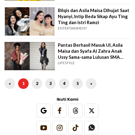
Bilqis dan Asila Maisa Dihujat Saat
Nyanyi, Intip Beda Sikap Ayu Ting
Ting dan Istri Ramzi
ENTERTAINMENT
Pantas Berhasil Masuk UI, Asila
Maisa dan Syafa Al Zahra Anak
Ussy Sama-sama Lulusan SMA
Elite
LIFESTYLE
«
1
2
3
4
5
»
Ikuti Kami